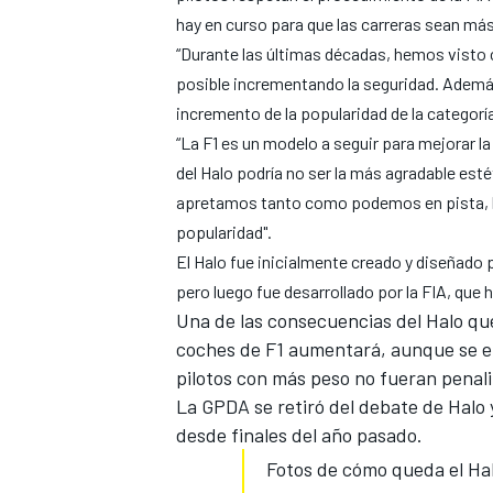
hay en curso para que las carreras sean má
“
Durante las últimas décadas, hemos visto 
posible
incrementando la seguridad
. Ademá
incremento de la popularidad de la categoría
“La F1 es un modelo a seguir para mejorar la
del Halo podría no ser la más agradable est
apretamos tanto como podemos en pista, lo
popularidad".
El Halo fue inicialmente creado y diseñado
pero luego fue desarrollado por la FIA, que
Una de las consecuencias del Halo que
coches de F1 aumentará, aunque se en
pilotos con más peso ​​no fueran pena
La GPDA se retiró del debate de Halo y
desde finales del año pasado.
Fotos de cómo queda el Hal