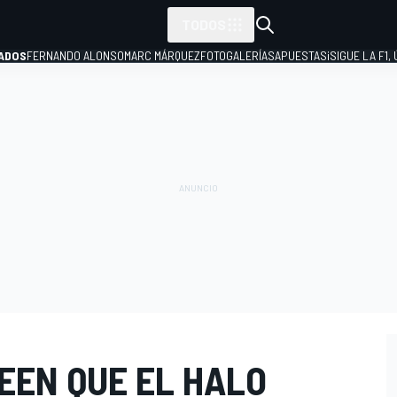
TODOS
ADOS
FERNANDO ALONSO
MARC MÁRQUEZ
FOTOGALERÍAS
APUESTAS
¡SIGUE LA F1,
P
EEN QUE EL HALO