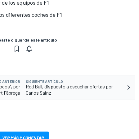
or de los equipos de F1
 los diferentes coches de F1
rte o guarda este artículo
O ANTERIOR
SIGUIENTE ARTÍCULO
todos', por
Red Bull, dispuesto a escuchar ofertas por
rt Fábrega
Carlos Sainz
VER MÁS Y COMENTAR