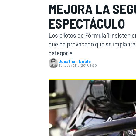
MEJORA LA SEG
INDYCAR
WRC
ESPECTÁCULO
Los pilotos de Fórmula 1 insisten 
que ha provocado que se implante e
categoría.
Jonathan Noble
Editado:
21 jul 2017, 8:30
WEC
FÓRMULA E