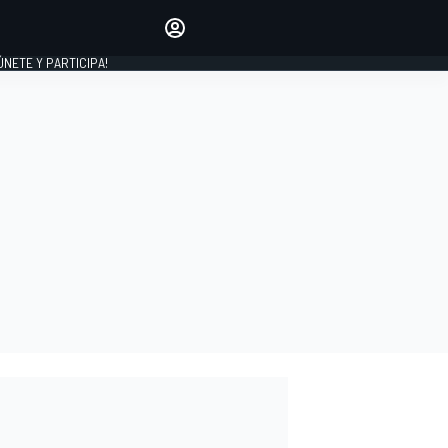
Haz que tu voz se escuche
comentando los artículos
 ÚNETE Y PARTICIPA!
INICIAR SESIÓN
EDICIÓN
ESPAÑA