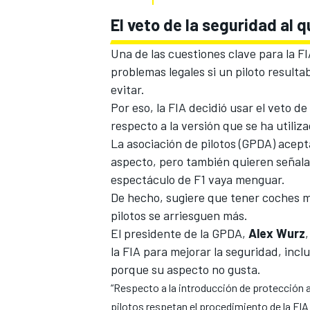
El veto de la seguridad al q
Una de las cuestiones clave para la F
problemas legales si un piloto resultab
evitar
.
Por eso, la FIA decidió usar el veto d
respecto a la versión que se ha utiliz
La asociación de pilotos (GPDA) acept
aspecto, pero también quieren señalar
espectáculo de F1 vaya menguar.
MÁS CATEGORÍAS
De hecho, sugiere que tener coches m
pilotos se arriesguen más.
El presidente de la GPDA,
Alex Wurz
la FIA para mejorar la seguridad, inc
porque su aspecto no gusta.
“Respecto a la introducción de protección a
pilotos respetan el procedimiento de la FI