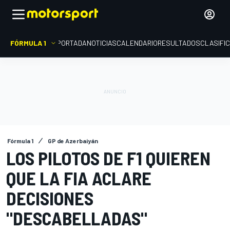
FÓRMULA 1
PORTADA
NOTICIAS
CALENDARIO
RESULTADOS
CLASIFI
Fórmula 1
GP de Azerbaiyán
LOS PILOTOS DE F1 QUIEREN
QUE LA FIA ACLARE
DECISIONES
"DESCABELLADAS"