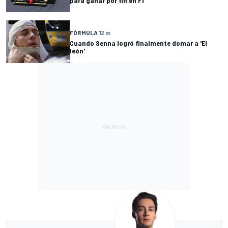
para ganar por fin en F1
FÓRMULA 1
2 m
Cuando Senna logró finalmente domar a 'El
león'