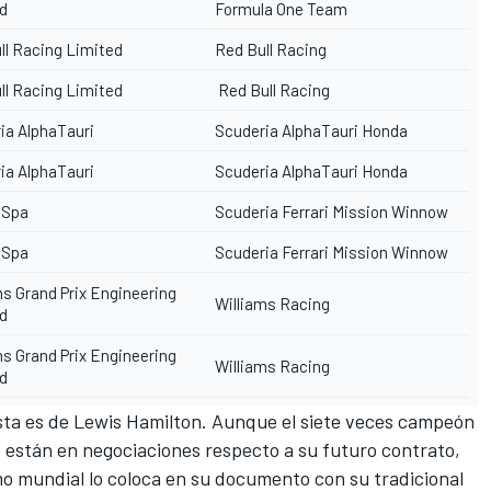
d
Formula One Team
ll Racing Limited
Red Bull Racing
ll Racing Limited
Red Bull Racing
ia AlphaTauri
Scuderia AlphaTauri Honda
ia AlphaTauri
Scuderia AlphaTauri Honda
i Spa
Scuderia Ferrari Mission Winnow
i Spa
Scuderia Ferrari Mission Winnow
ms Grand Prix Engineering
Williams Racing
d
ms Grand Prix Engineering
Williams Racing
d
sta es de
Lewis Hamilton
. Aunque el siete veces campeón
están en negociaciones respecto a su futuro contrato,
o mundial lo coloca en su documento con su tradicional