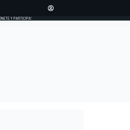
Haz que tu voz se escuche
comentando los artículos
 ÚNETE Y PARTICIPA!
INICIAR SESIÓN
EDICIÓN
ESPAÑA