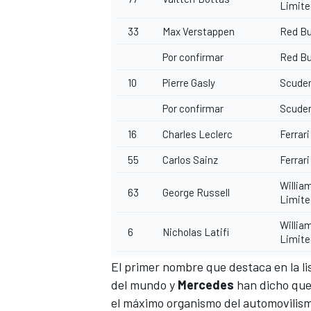
Limite
33
Max Verstappen
Red Bu
Por confirmar
Red Bu
10
Pierre Gasly
Scuder
Por confirmar
Scuder
16
Charles Leclerc
Ferrar
55
Carlos Sainz
Ferrar
MÁS CATEGORÍAS
Willia
63
George Russell
Limite
Willia
6
Nicholas Latifi
Limite
El primer nombre que destaca en la li
del mundo y
Mercedes
han dicho que 
el máximo organismo del automovilism