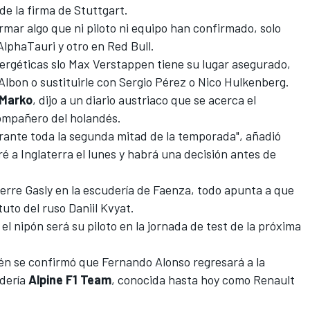
e la firma de Stuttgart.
mar algo que ni piloto ni equipo han confirmado, solo
AlphaTauri
y otro en
Red Bull
.
ergéticas slo
Max Verstappen
tiene su lugar asegurado,
Albon o sustituirle con Sergio Pérez o Nico Hulkenberg
.
 Marko
, dijo a un diario austriaco que se acerca el
ompañero del holandés.
rante toda la segunda mitad de la temporada", añadió
é a Inglaterra el lunes y habrá una decisión antes de
ierre Gasly
en la escudería de Faenza, todo apunta a que
ituto del ruso
Daniil Kvyat
.
 nipón será su piloto en la jornada de test de la próxima
bién se confirmó que
Fernando Alonso
regresará a la
udería
Alpine F1 Team
, conocida hasta hoy como
Renault