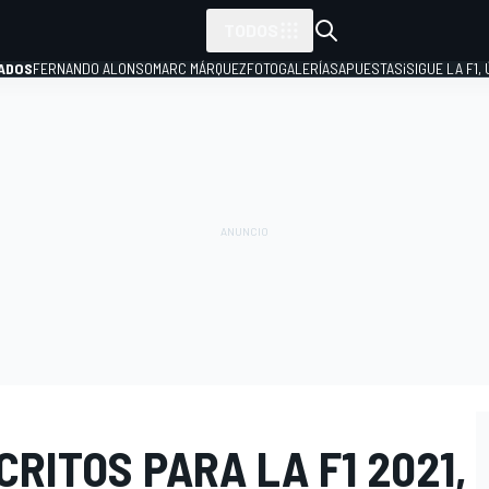
TODOS
ADOS
FERNANDO ALONSO
MARC MÁRQUEZ
FOTOGALERÍAS
APUESTAS
¡SIGUE LA F1,
P
CRITOS PARA LA F1 2021,