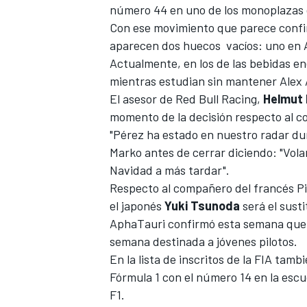
número 44 en uno de los monoplazas d
Con ese movimiento que parece confir
aparecen dos huecos vacíos: uno en
Actualmente, en los de las bebidas en
mientras estudian sin mantener
Alex 
El asesor de
Red Bull Racing
,
Helmut
momento de la decisión respecto al c
"Pérez ha estado en nuestro radar du
Marko antes de cerrar diciendo: "Volar
Navidad a más tardar".
Respecto al compañero del francés
P
el japonés
Yuki Tsunoda
será el sust
AphaTauri confirmó esta semana que el
semana destinada a jóvenes pilotos.
En la lista de inscritos de la FIA tam
Fórmula 1 con el número 14 en la esc
F1
.