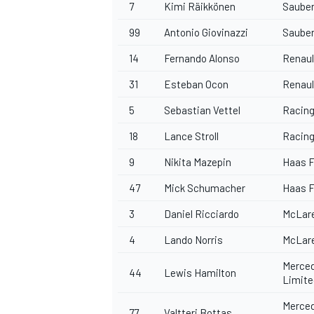
7
Kimi Räikkönen
Sauber
99
Antonio Giovinazzi
Sauber
14
Fernando Alonso
Renaul
31
Esteban Ocon
Renaul
5
Sebastian Vettel
Racing
18
Lance Stroll
Racing
9
Nikita Mazepin
Haas F
47
Mick Schumacher
Haas F
3
Daniel Ricciardo
McLare
4
Lando Norris
McLare
Merced
44
Lewis Hamilton
Limite
Merced
77
Valtteri Bottas