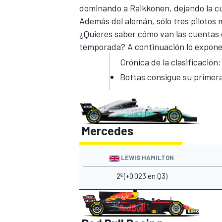
dominando a Raikkonen, dejando la cu
Además del alemán, sólo tres pilotos 
¿Quieres saber cómo van las cuentas e
temporada
? A continuación lo expon
Crónica de la clasificación:
Bottas consigue su primera
Mercedes
MÁS CATEGORÍAS
LEWIS HAMILTON
2º (+0.023 en Q3)