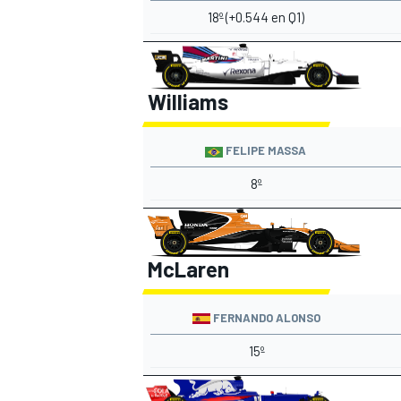
18º (+0.544 en Q1)
Williams
FELIPE MASSA
8º
McLaren
FERNANDO ALONSO
15º