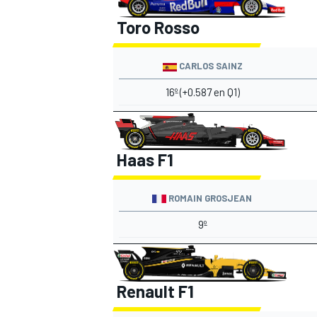
Toro Rosso
CARLOS SAINZ
16º (+0.587 en Q1)
Haas F1
ROMAIN GROSJEAN
9º
Renault F1