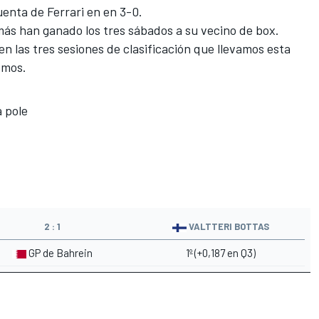
enta de Ferrari en en 3-0.
más han ganado los tres sábados a su vecino de box.
n las tres sesiones de clasificación que llevamos esta
emos.
 pole
2 : 1
VALTTERI BOTTAS
GP de Bahrein
1º (+0,187 en Q3)