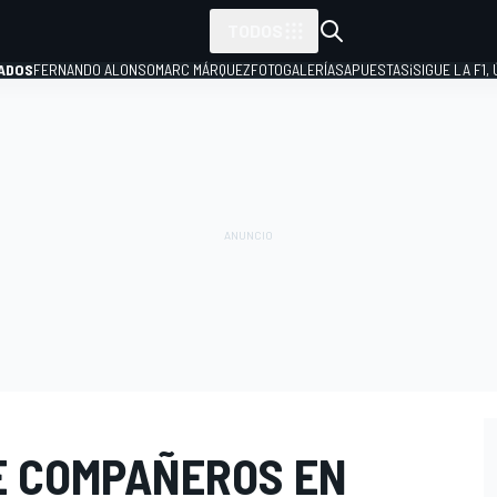
TODOS
ADOS
FERNANDO ALONSO
MARC MÁRQUEZ
FOTOGALERÍAS
APUESTAS
¡SIGUE LA F1,
P
E COMPAÑEROS EN