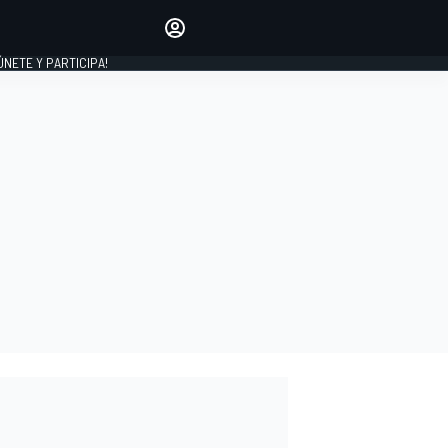
Haz que tu voz se escuche
comentando los artículos
 ÚNETE Y PARTICIPA!
INICIAR SESIÓN
EDICIÓN
ESPAÑA