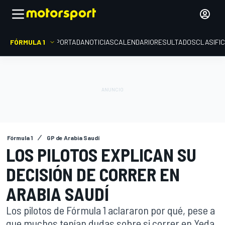
FÓRMULA 1
PORTADA
NOTICIAS
CALENDARIO
RESULTADOS
CLASIFI
Fórmula 1
GP de Arabia Saudí
LOS PILOTOS EXPLICAN SU
DECISIÓN DE CORRER EN
ARABIA SAUDÍ
Los pilotos de Fórmula 1 aclararon por qué, pese a
que muchos tenían dudas sobre si correr en Yeda,