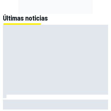
Últimas noticias
Las notas de mitad de temporada de la F1 2026: Cadillac
arranca con buen pie su aventura