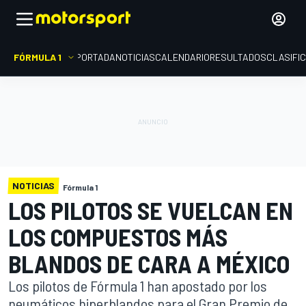
FÓRMULA 1
PORTADA
NOTICIAS
CALENDARIO
RESULTADOS
CLASIFI
NOTICIAS
Fórmula 1
LOS PILOTOS SE VUELCAN EN
LOS COMPUESTOS MÁS
BLANDOS DE CARA A MÉXICO
Los pilotos de Fórmula 1 han apostado por los
neumáticos hiperblandos para el Gran Premio de