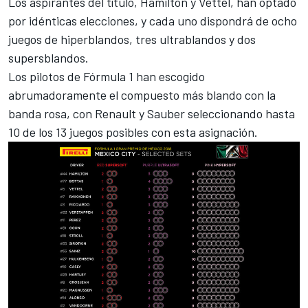
Los aspirantes del título, Hamilton y Vettel, han optado
por idénticas elecciones, y cada uno dispondrá de ocho
juegos de hiperblandos, tres ultrablandos y dos
supersblandos.
Los pilotos de Fórmula 1 han escogido
abrumadoramente el compuesto más blando con la
banda rosa, con Renault y Sauber seleccionando hasta
10 de los 13 juegos posibles con esta asignación.