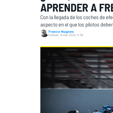
APRENDER A FRE
INDYCAR
WRC
Con la llegada de los coches de ef
aspecto en el que los pilotos debe
Franco Nugnes
Editado:
9 mar 2022, 11:36
WEC
FÓRMULA E