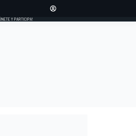
Haz que tu voz se escuche
comentando los artículos
 ÚNETE Y PARTICIPA!
INICIAR SESIÓN
EDICIÓN
ESPAÑA