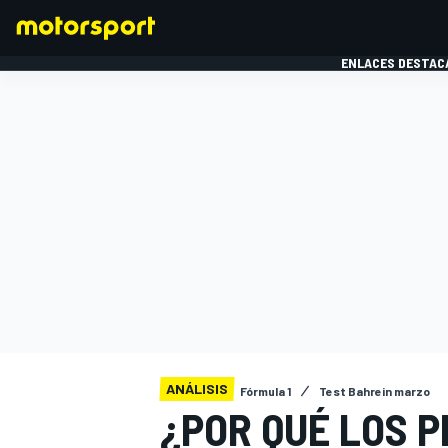
ENLACES DESTAC
FÓRMULA 1
MOTOG
ANÁLISIS
Fórmula 1
Test Bahrein marzo
¿POR QUÉ LOS P