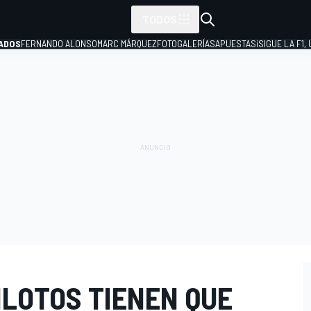
TODOS
ADOS
FERNANDO ALONSO
MARC MÁRQUEZ
FOTOGALERÍAS
APUESTAS
¡SIGUE LA F1,
P
ILOTOS TIENEN QUE