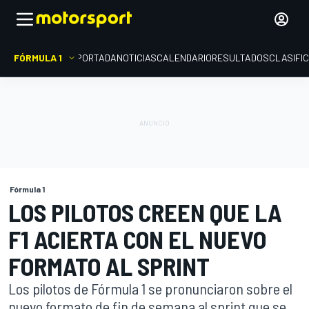
FÓRMULA 1
PORTADA
NOTICIAS
CALENDARIO
RESULTADOS
CLASIFI
Fórmula 1
LOS PILOTOS CREEN QUE LA
F1 ACIERTA CON EL NUEVO
FORMATO AL SPRINT
Los pilotos de Fórmula 1 se pronunciaron sobre el
nuevo formato de fin de semana al sprint que se