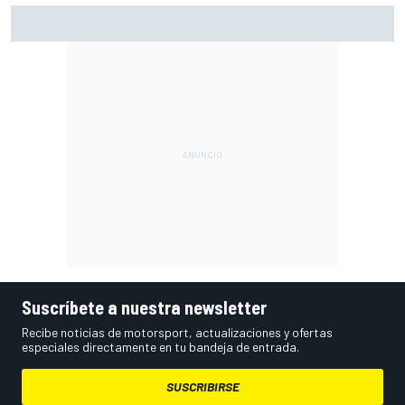
Así vivimos la Práctica de MotoGP en Silverstone (Gran
Bretaña), con Live Timing
Suscríbete a nuestra newsletter
Recibe noticias de motorsport, actualizaciones y ofertas
especiales directamente en tu bandeja de entrada.
SUSCRIBIRSE