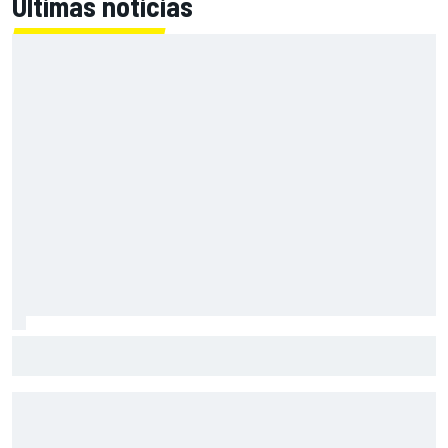
Últimas noticias
Bagnaia: "Este año no sé todo sobre mi moto, entro en
pista y simplemente piloto lo que tengo"