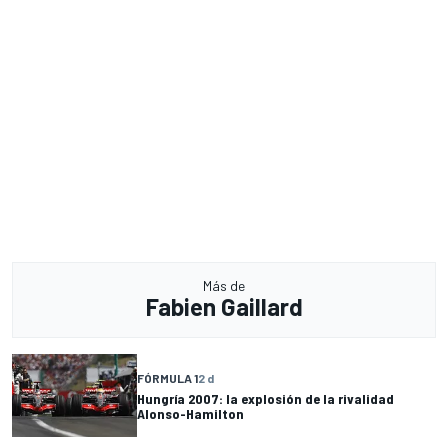
Más de
Fabien Gaillard
FÓRMULA 1
2 d
Hungría 2007: la explosión de la rivalidad
Alonso-Hamilton