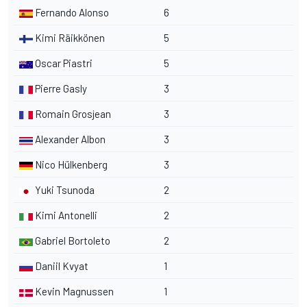
Fernando Alonso
6
Kimi Räikkönen
5
Oscar Piastri
5
Pierre Gasly
3
Romain Grosjean
3
Alexander Albon
3
Nico Hülkenberg
3
Yuki Tsunoda
2
Kimi Antonelli
2
Gabriel Bortoleto
2
Daniil Kvyat
1
Kevin Magnussen
1