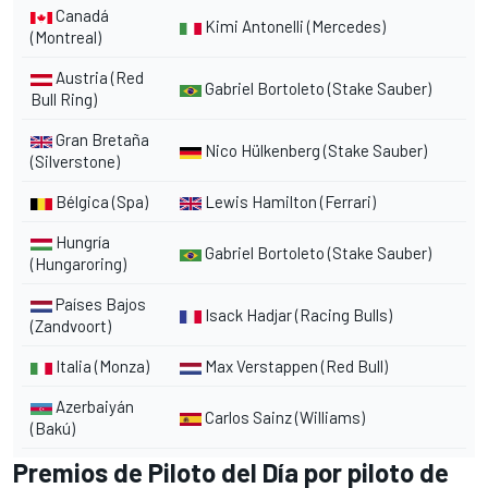
Canadá
Kimi Antonelli (
Mercedes
)
(Montreal)
Austria (Red
Gabriel Bortoleto
(Stake Sauber
)
Bull Ring)
Gran Bretaña
Nico Hülkenberg
(Stake Sauber)
(Silverstone)
Bélgica (Spa)
Lewis Hamilton
(Ferrari)
Hungría
Gabriel Bortoleto (Stake Sauber)
(Hungaroring)
Países Bajos
Isack Hadjar
(Racing Bulls
)
(Zandvoort)
Italia (Monza)
Max Verstappen (Red Bull)
Azerbaiyán
Carlos Sainz (Williams)
(Bakú)
Premios de Piloto del Día por piloto de