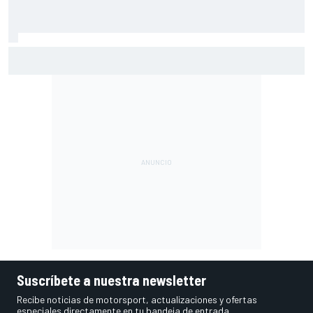
Márquez: "El año pasado marcaba la diferencia en puntos
en los que ahora voy algo peor"
Suscríbete a nuestra newsletter
Recibe noticias de motorsport, actualizaciones y ofertas
especiales directamente en tu bandeja de entrada.