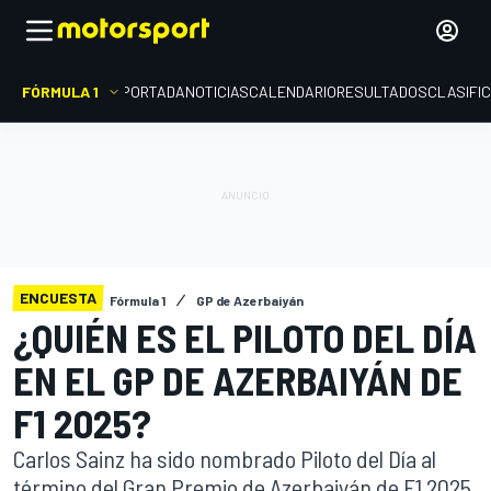
FÓRMULA 1
PORTADA
NOTICIAS
CALENDARIO
RESULTADOS
CLASIFI
ENCUESTA
Fórmula 1
GP de Azerbaiyán
¿QUIÉN ES EL PILOTO DEL DÍA
EN EL GP DE AZERBAIYÁN DE
F1 2025?
Carlos Sainz ha sido nombrado Piloto del Día al
término del Gran Premio de Azerbaiyán de F1 2025.