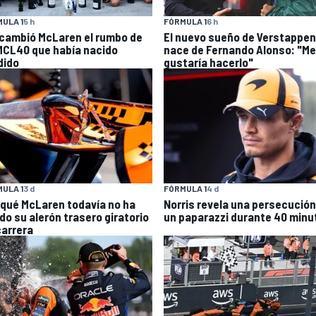
ULA 1
5 h
FÓRMULA 1
6 h
 cambió McLaren el rumbo de
El nuevo sueño de Verstappen
MCL40 que había nacido
nace de Fernando Alonso: "Me
dido
gustaría hacerlo"
ULA 1
3 d
FÓRMULA 1
4 d
 qué McLaren todavía no ha
Norris revela una persecución
do su alerón trasero giratorio
un paparazzi durante 40 minu
carrera