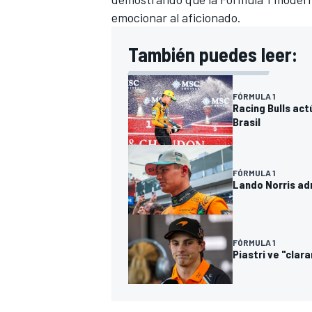
emocionar al aficionado.
También puedes leer:
FÓRMULA 1
Racing Bulls act
Brasil
FÓRMULA 1
MÁS CATEGORÍAS
Lando Norris ad
FÓRMULA 1
Piastri ve "cla