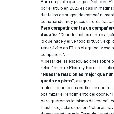
Para un piloto que llegó a
McLaren F1
por el título en 2025 es casi inimagina
destellos de su gen de campeón, mant
cometiendo muy pocos errores hasta e
Pero competir contra un compañero 
desafío
. "Cuando luchas contra algu
lo que hace y él ve todo lo tuyo", expl
tener éxito en F1 sin el equipo, y es
compañero".
A pesar de las especulaciones sobre po
relación entre Piastri y Norris no sol
"Nuestra relación es mejor que nun
queda en pista"
, asegura.
Incluso cuando sus estilos de conduc
optimizar el rendimiento del coche. 
pero queremos lo mismo del coche", co
Piastri deja claro que en McLaren hay
demostrando que la Fórmula 1 moderna