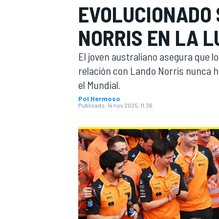
EVOLUCIONADO 
INDYCAR
WRC
NORRIS EN LA 
El joven australiano asegura que l
relación con Lando Norris nunca 
el Mundial.
Pol Hermoso
Publicado:
14 nov 2025, 11:36
WEC
FÓRMULA E