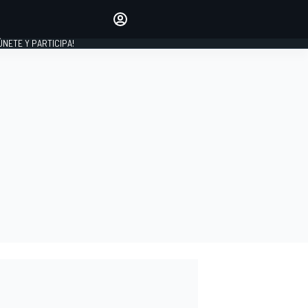
Haz que tu voz se escuche
comentando los artículos
 ÚNETE Y PARTICIPA!
INICIAR SESIÓN
EDICIÓN
ESPAÑA