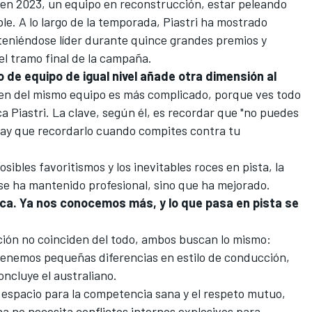
en 2023, un equipo en reconstrucción, estar peleando
ble. A lo largo de la temporada, Piastri ha mostrado
eniéndose líder durante quince grandes premios y
l tramo final de la campaña.
de equipo de igual nivel añade otra dimensión al
ien del mismo equipo es más complicado, porque ves todo
ica Piastri. La clave, según él, es recordar que "no puedes
o hay que recordarlo cuando compites contra tu
sibles favoritismos y los inevitables roces en pista, la
o se ha mantenido profesional, sino que ha mejorado.
ca. Ya nos conocemos más, y lo que pasa en pista se
ción no coinciden del todo, ambos buscan lo mismo:
"Tenemos pequeñas diferencias en estilo de conducción,
ncluye el australiano.
 espacio para la competencia sana y el respeto mutuo,
 no necesita conflictos internos explosivos para