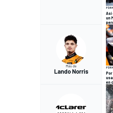
FÓRM
Así
un 
per
Más de
FÓRM
Lando Norris
Por
usa
en 