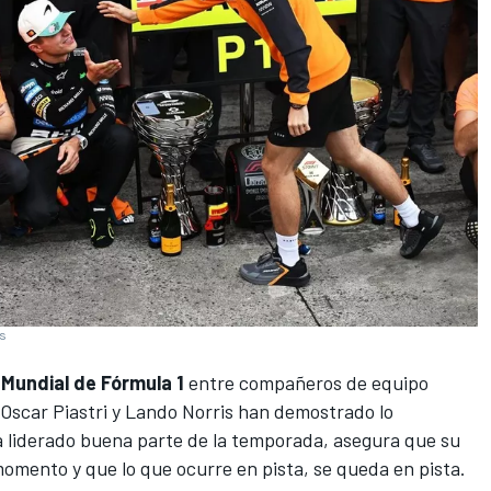
es
l
Mundial de Fórmula 1
entre compañeros de equipo
Oscar Piastri
y
Lando Norris
han demostrado lo
ha liderado buena parte de la temporada, asegura que su
omento y que lo que ocurre en pista, se queda en pista.