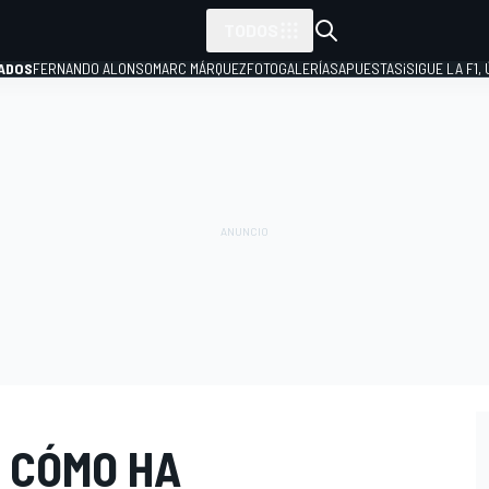
TODOS
ADOS
FERNANDO ALONSO
MARC MÁRQUEZ
FOTOGALERÍAS
APUESTAS
¡SIGUE LA F1,
P
A CÓMO HA