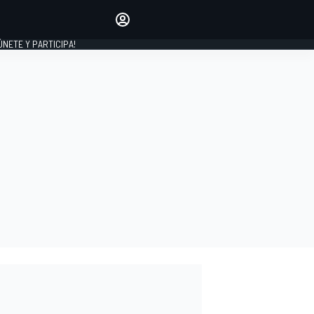
Haz que tu voz se escuche
comentando los artículos
 ÚNETE Y PARTICIPA!
INICIAR SESIÓN
EDICIÓN
ESPAÑA