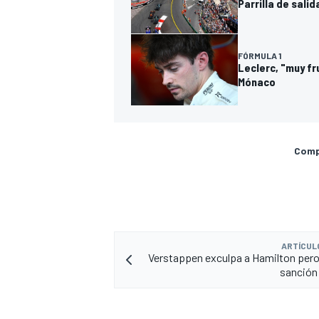
Parrilla de salid
FÓRMULA 1
Leclerc, "muy fr
Mónaco
Compa
ARTÍCUL
Verstappen exculpa a Hamilton pero
sanción 