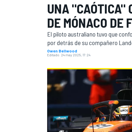
UNA "CAÓTICA" 
INDYCAR
WRC
DE MÓNACO DE F
El piloto australiano tuvo que conf
por detrás de su compañero Lando 
Owen Bellwood
Editado:
24 may 2025, 17:24
WEC
FÓRMULA E