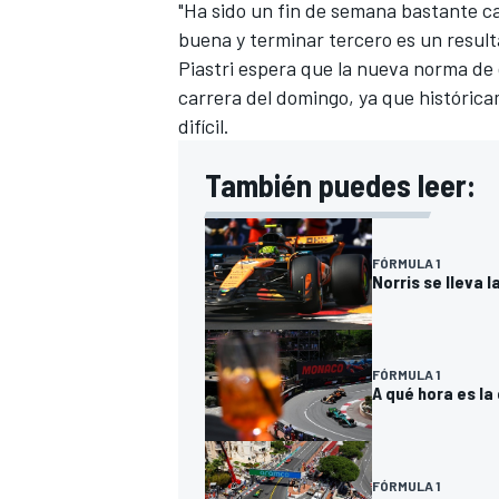
"Ha sido un fin de semana bastante ca
buena y terminar tercero es un resul
Piastri espera que la nueva norma de
carrera del domingo, ya que histórica
difícil.
También puedes leer:
FÓRMULA 1
Norris se lleva 
FÓRMULA 1
A qué hora es la
FÓRMULA 1