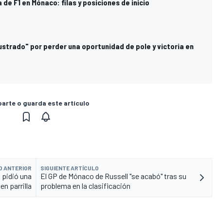
a de F1 en Mónaco: filas y posiciones de inicio
ustrado" por perder una oportunidad de pole y victoria en
rte o guarda este artículo
O ANTERIOR
SIGUIENTE ARTÍCULO
 pidió una
El GP de Mónaco de Russell "se acabó" tras su
en parrilla
problema en la clasificación