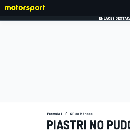
ENLACES DESTAC
FÓRMULA 1
MOTOG
Fórmula 1
GP de Mónaco
PIASTRI NO PUD