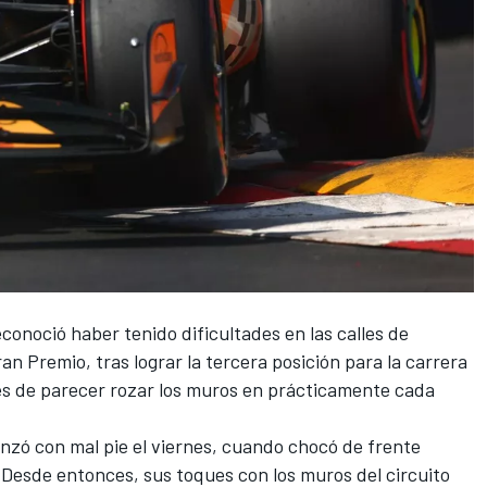
econoció haber tenido dificultades en las calles de
an Premio, tras lograr la tercera posición para la carrera
s de parecer rozar los muros en prácticamente cada
nzó con mal pie el viernes, cuando chocó de frente
 Desde entonces, sus toques con los muros del circuito