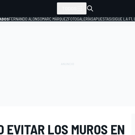
TODOS
ADOS
FERNANDO ALONSO
MARC MÁRQUEZ
FOTOGALERÍAS
APUESTAS
¡SIGUE LA F1,
P
O EVITAR LOS MUROS EN