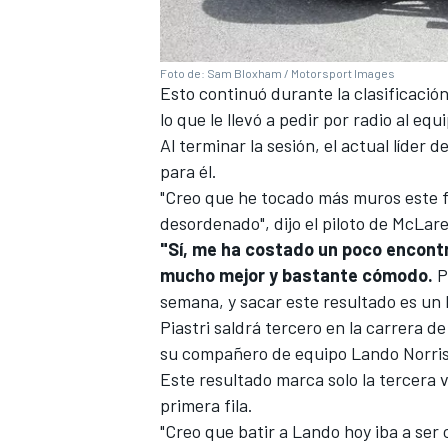
Foto de: Sam Bloxham / Motorsport Images
Esto continuó durante la clasificación,
lo que le llevó a pedir por radio al eq
Al terminar la sesión, el actual líder
para él.
"Creo que he tocado más muros este f
desordenado", dijo el piloto de McLare
"Sí, me ha costado un poco encontra
MÁS CATEGORÍAS
mucho mejor y bastante cómodo.
P
semana, y sacar este resultado es un
Piastri saldrá tercero en la carrera d
su compañero de equipo Lando Norris, 
Este resultado marca solo la tercera v
primera fila.
"Creo que batir a Lando hoy iba a ser c