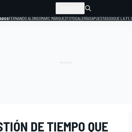
TODOS
ADOS
FERNANDO ALONSO
MARC MÁRQUEZ
FOTOGALERÍAS
APUESTAS
¡SIGUE LA F1,
P
STIÓN DE TIEMPO QUE