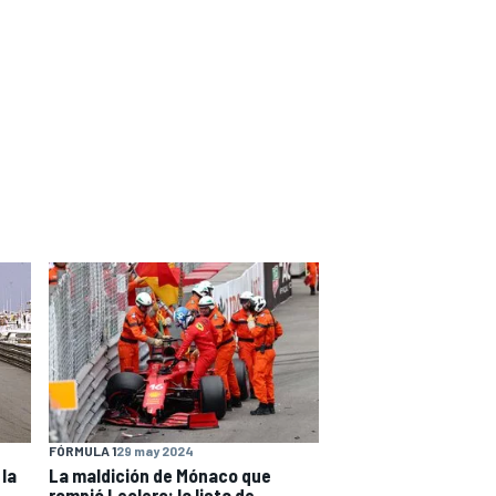
FÓRMULA 1
29 may 2024
 la
La maldición de Mónaco que
rompió Leclerc: la lista de