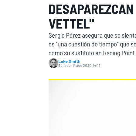
DESAPAREZCAN 
INDYCAR
WRC
VETTEL"
Sergio Pérez asegura que se siente
es "una cuestión de tiempo" que s
como su sustituto en Racing Point 
Luke Smith
Editado:
14 ago 2020, 14:19
WEC
FÓRMULA E