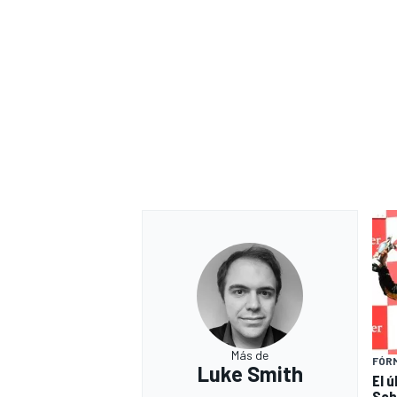
Más de
FÓRM
Luke Smith
El 
Sch