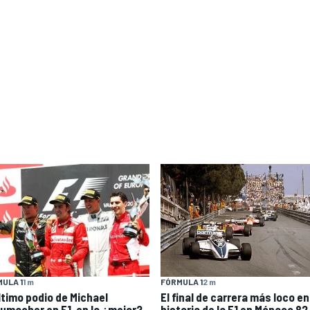
ULA 1
1 m
FÓRMULA 1
2 m
último podio de Michael
El final de carrera más loco en
umacher en F1, en la ¿mejor?
historia de la F1 en Mónaco 82