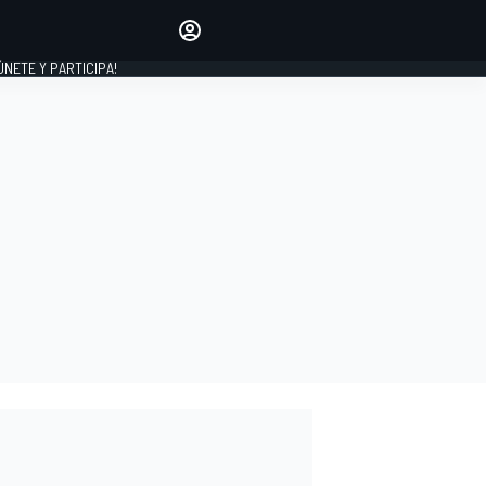
Haz que tu voz se escuche
comentando los artículos
 ÚNETE Y PARTICIPA!
INICIAR SESIÓN
EDICIÓN
ESPAÑA