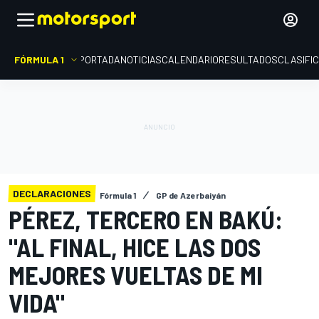
FÓRMULA 1
PORTADA
NOTICIAS
CALENDARIO
RESULTADOS
CLASIFI
DECLARACIONES
Fórmula 1
GP de Azerbaiyán
PÉREZ, TERCERO EN BAKÚ:
"AL FINAL, HICE LAS DOS
MEJORES VUELTAS DE MI
VIDA"