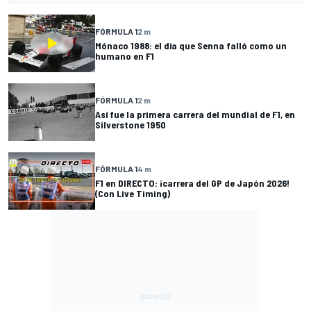
FÓRMULA 1
2 m
Mónaco 1988: el día que Senna falló como un
humano en F1
FÓRMULA 1
2 m
Así fue la primera carrera del mundial de F1, en
Silverstone 1950
FÓRMULA 1
4 m
F1 en DIRECTO: ¡carrera del GP de Japón 2026!
(Con Live Timing)