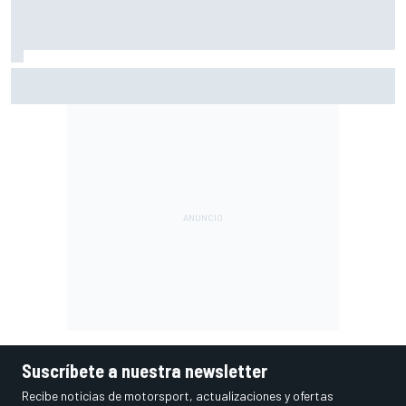
Por qué los progresos "no satisfacen" a Red Bull hasta
darle a Verstappen un coche ganador
Suscríbete a nuestra newsletter
Recibe noticias de motorsport, actualizaciones y ofertas