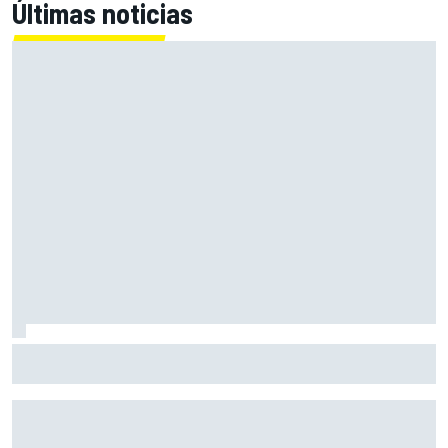
Últimas noticias
Primera mitad de año como equipo oficial: Audi mejoara a
Sauber "en todos los aspectos"