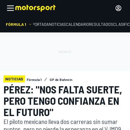
FÓRMULA 1
PORTADA
NOTICIAS
CALENDARIO
RESULTADOS
CLASIFI
NOTICIAS
Fórmula 1
GP de Bahrein
PÉREZ: "NOS FALTA SUERTE,
PERO TENGO CONFIANZA EN
EL FUTURO"
El piloto mexicano lleva dos carreras sin sumar
puntos, pero no pierde la esperanza en el VJM09.