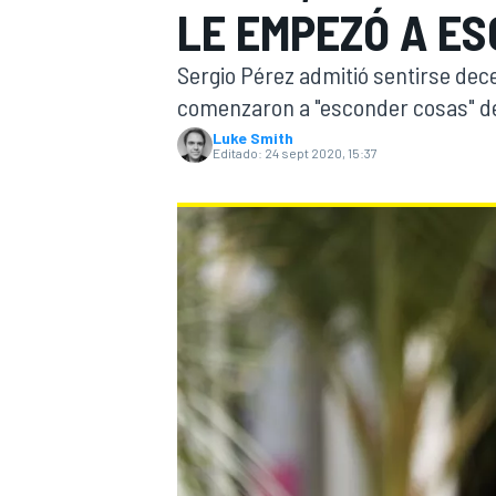
LE EMPEZÓ A E
INDYCAR
WRC
Sergio Pérez admitió sentirse de
comenzaron a "esconder cosas" des
Luke Smith
Editado:
24 sept 2020, 15:37
WEC
FÓRMULA E