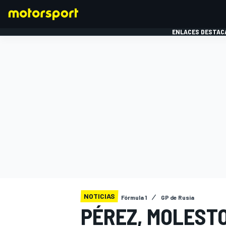
ENLACES DESTAC
FÓRMULA 1
MOTOG
NOTICIAS
Fórmula 1
GP de Rusia
PÉREZ, MOLEST