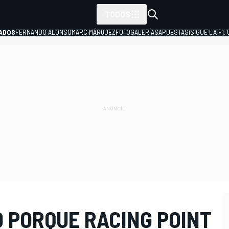
TODOS
ADOS
FERNANDO ALONSO
MARC MÁRQUEZ
FOTOGALERÍAS
APUESTAS
¡SIGUE LA F1,
P
O PORQUE RACING POINT