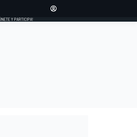
Haz que tu voz se escuche
comentando los artículos
 ÚNETE Y PARTICIPA!
INICIAR SESIÓN
EDICIÓN
ESPAÑA