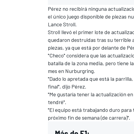
Pérez no recibirá ninguna actualizac
el único juego disponible de piezas 
Lance Stroll
.
Stroll llevó el primer lote de actual
quedaron destruidas tras su terrible 
piezas, ya que está por delante de Pé
"Checo" considera que las actualizaci
batalla de la zona media, pero tiene l
mes en
Nurburgring
.
"Dado lo apretada que está la parrilla
MÁS CATEGORÍAS
final", dijo Pérez.
"Me gustaría tener la actualización e
tendré".
"El equipo está trabajando duro para 
próximo fin de semana (de carrera)".
Más de F1: