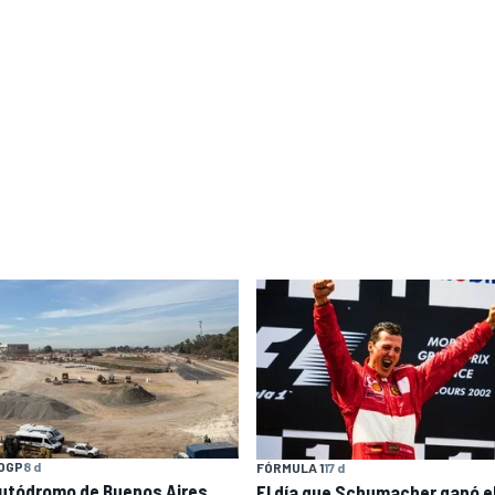
OGP
8 d
FÓRMULA 1
17 d
Autódromo de Buenos Aires
El día que Schumacher ganó e