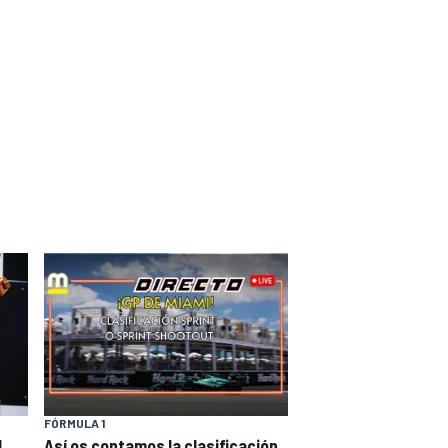
FÓRMULA 1
l
Así os contamos la clasificación