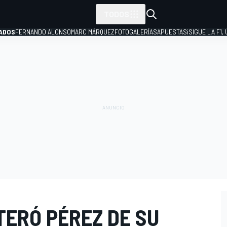
TODOS
ADOS
FERNANDO ALONSO
MARC MÁRQUEZ
FOTOGALERÍAS
APUESTAS
¡SIGUE LA F1,
P
TERÓ PÉREZ DE SU