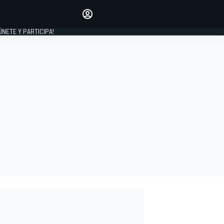
Haz que tu voz se escuche
comentando los artículos
 ÚNETE Y PARTICIPA!
INICIAR SESIÓN
EDICIÓN
ESPAÑA