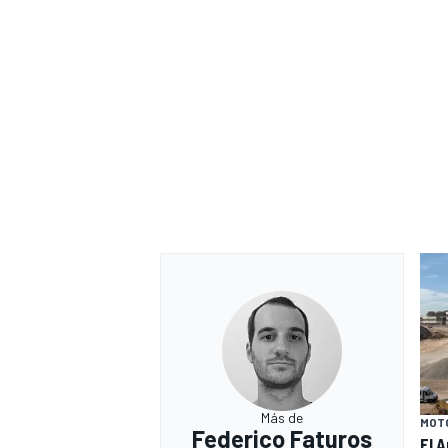
Más de
MOT
Federico Faturos
El 