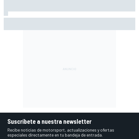
Quartararo, penalizado en Silverstone por un detector de
presión de neumáticos mal configurado
Suscríbete a nuestra newsletter
Recibe noticias de motorsport, actualizaciones y ofertas
especiales directamente en tu bandeja de entrada.