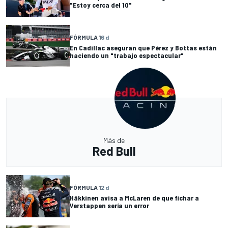
"Estoy cerca del 10"
FÓRMULA 1
6 d
En Cadillac aseguran que Pérez y Bottas están
haciendo un "trabajo espectacular"
Más de
Red Bull
FÓRMULA 1
2 d
Häkkinen avisa a McLaren de que fichar a
Verstappen sería un error