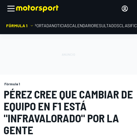
FÓRMULA 1
PORTADA
NOTICIAS
CALENDARIO
RESULTADOS
CLASIFI
Fórmula 1
PÉREZ CREE QUE CAMBIAR DE
EQUIPO EN F1 ESTÁ
"INFRAVALORADO" POR LA
GENTE