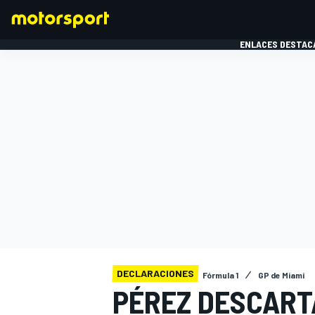
ENLACES DESTAC
FÓRMULA 1
MOTOG
DECLARACIONES
Fórmula 1
GP de Miami
PÉREZ DESCART