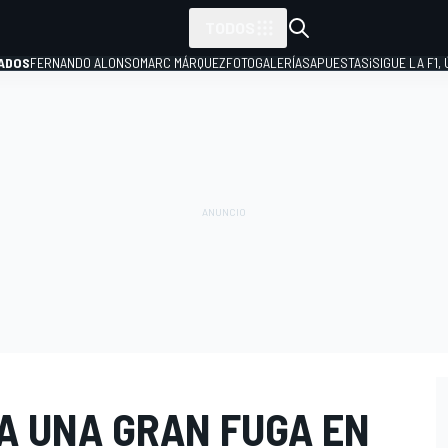
TODOS
ADOS
FERNANDO ALONSO
MARC MÁRQUEZ
FOTOGALERÍAS
APUESTAS
¡SIGUE LA F1,
P
A UNA GRAN FUGA EN