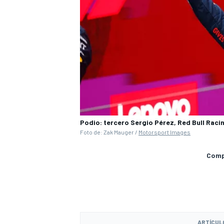
Podio: tercero Sergio Pérez, Red Bull Raci
Foto de: Zak Mauger /
Motorsport Images
Compa
ARTÍCUL