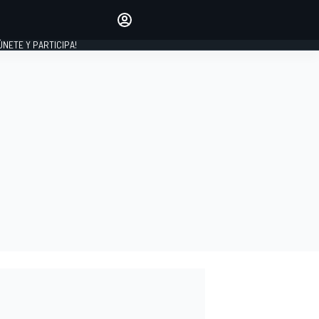
Haz que tu voz se escuche
comentando los artículos
 ÚNETE Y PARTICIPA!
INICIAR SESIÓN
EDICIÓN
ESPAÑA