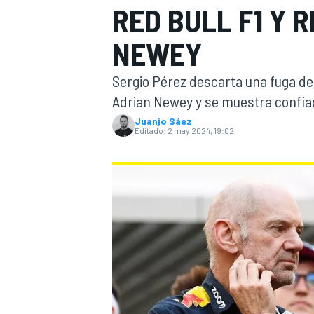
RED BULL F1 Y 
INDYCAR
WRC
NEWEY
Sergio Pérez descarta una fuga de 
Adrian Newey y se muestra confiado
Juanjo Sáez
Editado:
2 may 2024, 19:02
WEC
FÓRMULA E