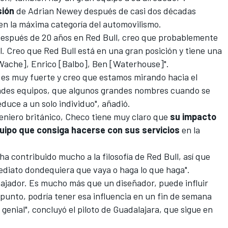
sión
de
Adrian Newey
después de casi dos décadas
en la máxima categoría del automovilismo.
después de 20 años en
Red Bull
, creo que probablemente
l. Creo que Red Bull está en una gran posición y tiene una
Wache], Enrico [Balbo], Ben [Waterhouse]".
 es muy fuerte y creo que estamos mirando hacia el
andes equipos, que algunos grandes nombres cuando se
duce a un solo individuo", añadió.
eniero británico, Checo tiene muy claro que
su impacto
quipo que consiga hacerse con sus servicios
en la
ha contribuido mucho a la filosofía de Red Bull, así que
diato dondequiera que vaya o haga lo que haga".
bajador. Es mucho más que un diseñador, puede influir
a punto, podría tener esa influencia en un fin de semana
 genial", concluyó el piloto de Guadalajara, que sigue en