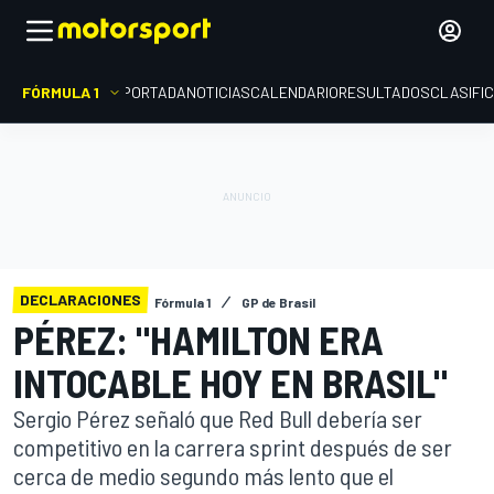
FÓRMULA 1
PORTADA
NOTICIAS
CALENDARIO
RESULTADOS
CLASIFI
DECLARACIONES
Fórmula 1
GP de Brasil
PÉREZ: "HAMILTON ERA
INTOCABLE HOY EN BRASIL"
Sergio Pérez señaló que Red Bull debería ser
competitivo en la carrera sprint después de ser
cerca de medio segundo más lento que el