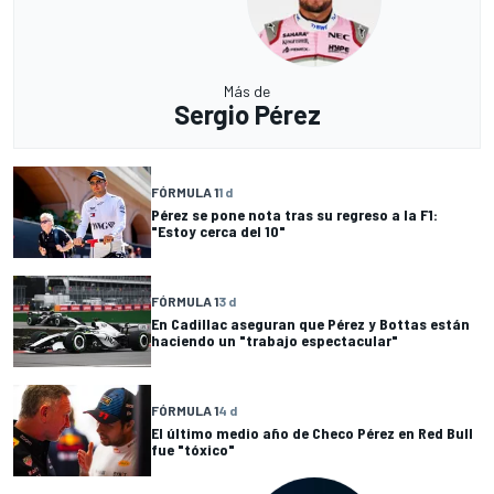
Más de
Sergio Pérez
FÓRMULA 1
1 d
Pérez se pone nota tras su regreso a la F1:
"Estoy cerca del 10"
FÓRMULA 1
3 d
En Cadillac aseguran que Pérez y Bottas están
haciendo un "trabajo espectacular"
FÓRMULA 1
4 d
El último medio año de Checo Pérez en Red Bull
fue "tóxico"