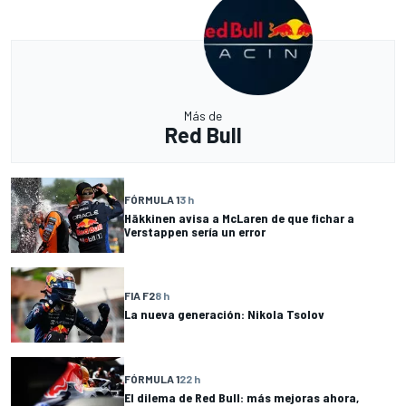
Más de
Red Bull
FÓRMULA 1
3 h
Häkkinen avisa a McLaren de que fichar a
Verstappen sería un error
FIA F2
8 h
La nueva generación: Nikola Tsolov
FÓRMULA 1
22 h
El dilema de Red Bull: más mejoras ahora,