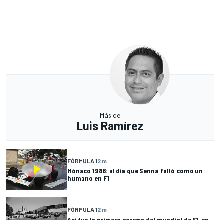
Más de
Luis Ramírez
FÓRMULA 1
2 m
Mónaco 1988: el día que Senna falló como un
humano en F1
FÓRMULA 1
2 m
Así fue la primera carrera del mundial de F1, en