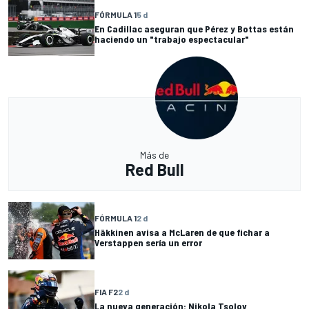
FÓRMULA 1
5 d
En Cadillac aseguran que Pérez y Bottas están
haciendo un "trabajo espectacular"
Más de
Red Bull
FÓRMULA 1
2 d
Häkkinen avisa a McLaren de que fichar a
Verstappen sería un error
FIA F2
2 d
La nueva generación: Nikola Tsolov