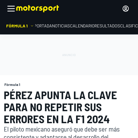
FÓRMULA 1
PORTADA
NOTICIAS
CALENDARIO
RESULTADOS
CLASIFI
Fórmula 1
PÉREZ APUNTA LA CLAVE
PARA NO REPETIR SUS
ERRORES EN LA F1 2024
El piloto mexicano aseguró que debe ser más
consistente y adaptarse al desarrollo del