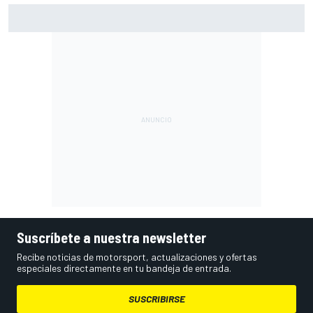
Ogura: "La forma de abordar la carrera ha sido incorrecta
en esta ocasión".
Suscríbete a nuestra newsletter
Recibe noticias de motorsport, actualizaciones y ofertas
especiales directamente en tu bandeja de entrada.
SUSCRIBIRSE