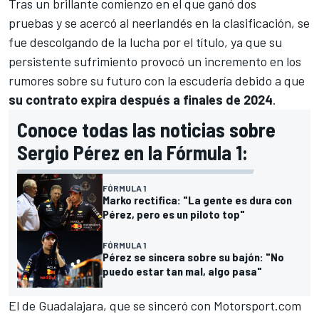
Tras un brillante comienzo en el que ganó dos
pruebas y se acercó al neerlandés en la clasificación, se
fue descolgando de la lucha por el título, ya que su
persistente sufrimiento provocó un
incremento en los
rumores sobre su futuro con la escudería
debido a que
su contrato expira después a finales de 2024
.
Conoce todas las noticias sobre
Sergio Pérez en la Fórmula 1:
FÓRMULA 1
Marko rectifica: "La gente es dura con
Pérez, pero es un piloto top"
FÓRMULA 1
Pérez se sincera sobre su bajón: "No
puedo estar tan mal, algo pasa"
El de Guadalajara, que se sinceró con
Motorsport.com