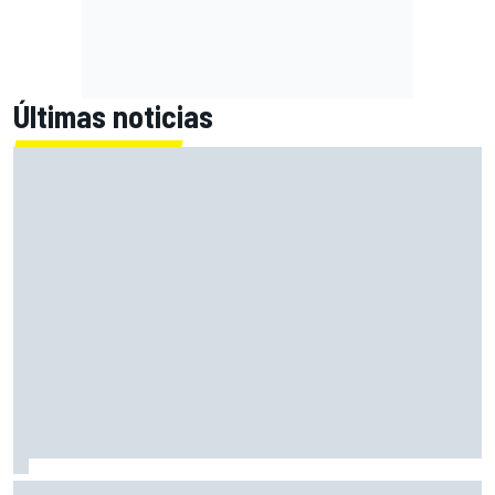
Últimas noticias
Acosta: "El neumático medio trasero nos ayudará mañana