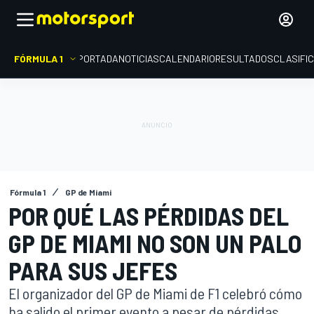
FÓRMULA 1
PORTADA
NOTICIAS
CALENDARIO
RESULTADOS
CLASIFI
Fórmula 1
GP de Miami
POR QUÉ LAS PÉRDIDAS DEL
GP DE MIAMI NO SON UN PALO
PARA SUS JEFES
El organizador del GP de Miami de F1 celebró cómo
ha salido el primer evento a pesar de pérdidas