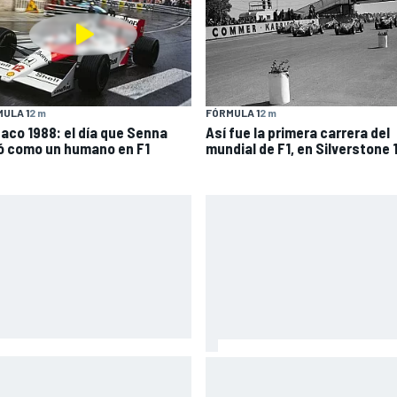
ULA 1
2 m
FÓRMULA 1
2 m
aco 1988: el día que Senna
Así fue la primera carrera del
ló como un humano en F1
mundial de F1, en Silverstone 
co se vuelve a subir a una
Así vivimos la Práctica de Mo
o tres meses después de su
en Silverstone (Gran Bretaña)
ve lesión
con Live Timing