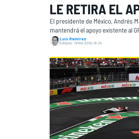
LE RETIRA EL 
INDYCAR
WRC
El presidente de México, Andrés M
mantendrá el apoyo existente al G
Luis Ramírez
Editado:
19 feb 2019, 18:34
WEC
FÓRMULA E