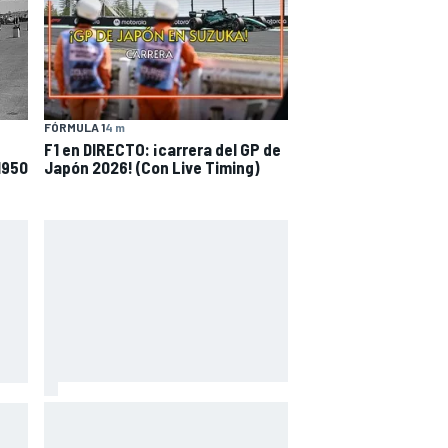
FÓRMULA 1
4 m
F1 en DIRECTO: ¡carrera del GP de
1950
Japón 2026! (Con Live Timing)
Márquez: "El año pasado marcaba
toGP
la diferencia en puntos en los que
,
ahora voy algo peor"