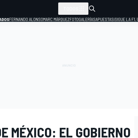
TODOS
ADOS
FERNANDO ALONSO
MARC MÁRQUEZ
FOTOGALERÍAS
APUESTAS
¡SIGUE LA F1,
P
DE MÉXICO: EL GOBIERNO