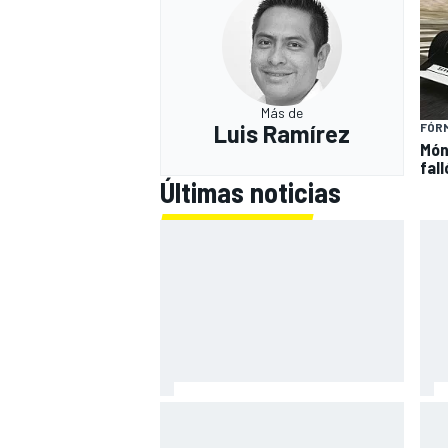
Más de
Luis Ramírez
FÓRM
Món
fal
Últimas noticias
Bagnaia: "Este año no sé todo
Zar
sobre mi moto, entro en pista y
mot
simplemente piloto lo que tengo"
gra