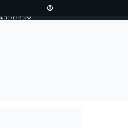
Haz que tu voz se escuche
comentando los artículos
 ÚNETE Y PARTICIPA!
INICIAR SESIÓN
EDICIÓN
ESPAÑA