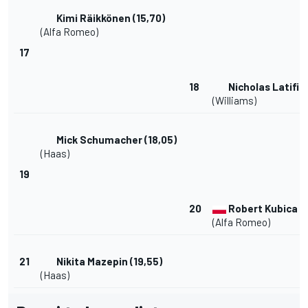
Kimi Räikkönen
(15,70)
(Alfa Romeo)
17
18
Nicholas Latifi
(
(Williams)
Mick Schumacher
(18,05)
(Haas)
19
20
Robert Kubica
(1
(Alfa Romeo)
21
Nikita Mazepin
(19,55)
(Haas)