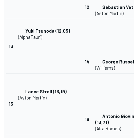
12
Sebastian Vette
(Aston Martin)
Yuki Tsunoda
(12,05)
(AlphaTauri)
13
14
George Russell
(
(Williams)
Lance Stroll
(13,19)
(Aston Martin)
15
Antonio Giovina
16
(13,71)
(Alfa Romeo)