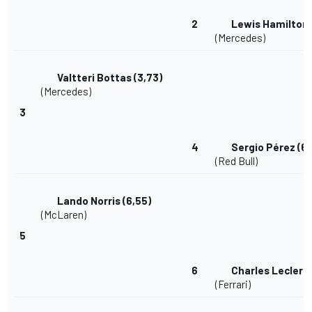
2
Lewis Hamilton
(Mercedes)
Valtteri Bottas
(3,73)
(Mercedes)
3
4
Sergio Pérez
(6,
(Red Bull)
Lando Norris
(6,55)
(McLaren)
5
6
Charles Leclerc
(Ferrari)