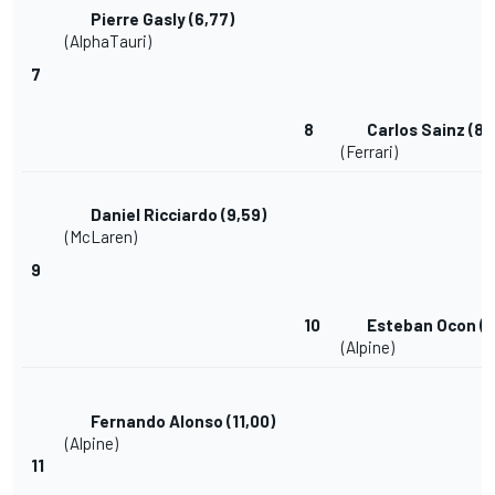
Pierre Gasly
(6,77)
(
AlphaTauri
)
7
8
Carlos Sainz
(8,
(Ferrari)
Daniel Ricciardo
(9,59)
(McLaren)
9
10
Esteban Ocon
(1
(Alpine)
Fernando Alonso
(11,00)
(Alpine)
11