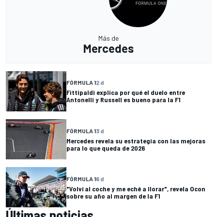
Más de
Mercedes
FÓRMULA 1
2 d
Fittipaldi explica por qué el duelo entre
Antonelli y Russell es bueno para la F1
FÓRMULA 1
3 d
Mercedes revela su estrategia con las mejoras
para lo que queda de 2026
FÓRMULA 1
6 d
"Volví al coche y me eché a llorar", revela Ocon
sobre su año al margen de la F1
Últimas noticias