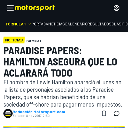
FÓRMULA 1
PORTADA
NOTICIAS
CALENDARIO
RESULTADOS
CLASIFI
NOTICIAS
Fórmula 1
PARADISE PAPERS:
HAMILTON ASEGURA QUE LO
ACLARARÁ TODO
El nombre de Lewis Hamilton apareció el lunes en
la lista de personajes asociados a los Paradise
Papers, que se habrían beneficiado de una
sociedad off-shore para pagar menos impuestos.
Redacción Motorsport.com
Editado:
8 nov 2017, 7:50