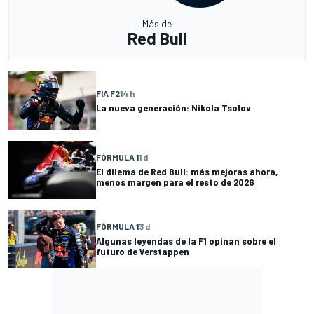
Más de
Red Bull
FIA F2
14 h
La nueva generación: Nikola Tsolov
FÓRMULA 1
1 d
El dilema de Red Bull: más mejoras ahora,
menos margen para el resto de 2026
FÓRMULA 1
3 d
Algunas leyendas de la F1 opinan sobre el
futuro de Verstappen