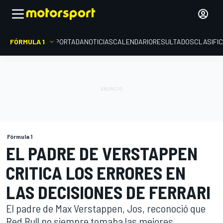
FÓRMULA 1
PORTADA
NOTICIAS
CALENDARIO
RESULTADOS
CLASIFI
Fórmula 1
EL PADRE DE VERSTAPPEN
CRITICA LOS ERRORES EN
LAS DECISIONES DE FERRARI
El padre de Max Verstappen, Jos, reconoció que
Red Bull no siempre tomaba las mejores