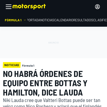
FÓRMULA 1
PORTADA
NOTICIAS
CALENDARIO
RESULTADOS
CLASIFI
NOTICIAS
Fórmula 1
NO HABRÁ ÓRDENES DE
EQUIPO ENTRE BOTTAS Y
HAMILTON, DICE LAUDA
Niki Lauda cree que Valtteri Bottas puede ser tan
veloz como Nico Rosberg y aclaró que el finlandés