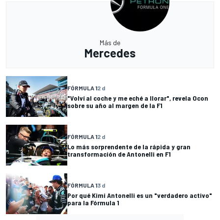
Más de
Mercedes
FÓRMULA 1
2 d
"Volví al coche y me eché a llorar", revela Ocon
sobre su año al margen de la F1
FÓRMULA 1
2 d
Lo más sorprendente de la rápida y gran
transformación de Antonelli en F1
FÓRMULA 1
3 d
Por qué Kimi Antonelli es un "verdadero activo"
para la Fórmula 1