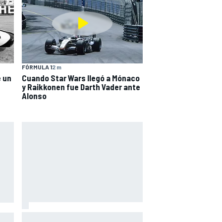
FÓRMULA 1
2 m
e un
Cuando Star Wars llegó a Mónaco
y Raikkonen fue Darth Vader ante
Alonso
Márquez: "El año pasado marcaba
toGP