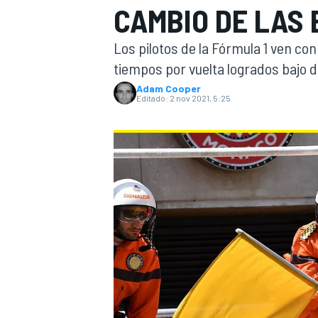
CAMBIO DE LAS
INDYCAR
WRC
Los pilotos de la Fórmula 1 ven con
tiempos por vuelta logrados bajo do
Adam Cooper
Editado:
2 nov 2021, 5:25
WEC
FÓRMULA E