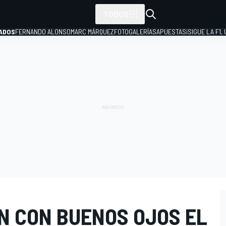
TODOS
ADOS
FERNANDO ALONSO
MARC MÁRQUEZ
FOTOGALERÍAS
APUESTAS
¡SIGUE LA F1,
P
N CON BUENOS OJOS EL