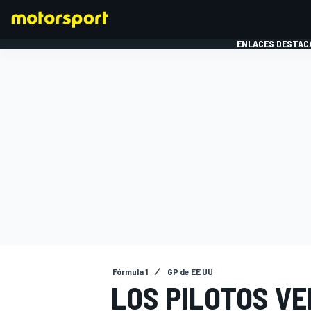
ENLACES DESTAC
FÓRMULA 1
MOTOG
Fórmula 1
GP de EE UU
LOS PILOTOS VE