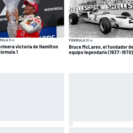
ULA 1
1 m
FÓRMULA 1
2 m
primera victoria de Hamilton
Bruce McLaren, el fundador d
Fórmula 1
equipo legendario (1937-1970)
co se vuelve a subir a una
Así vivimos la Práctica de Mo