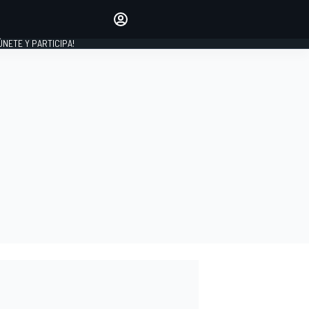
Haz que tu voz se escuche
comentando los artículos
 ÚNETE Y PARTICIPA!
INICIAR SESIÓN
EDICIÓN
ESPAÑA