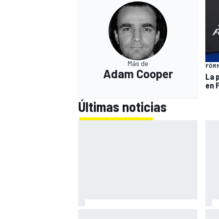
Más de
FÓRM
Adam Cooper
La 
en 
Últimas noticias
Bagnaia: "Este año no sé todo
Zar