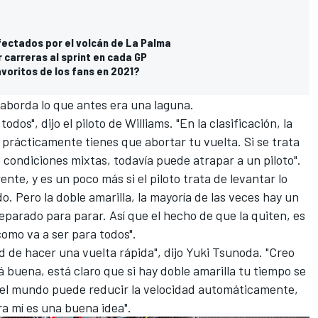
fectados por el volcán de La Palma
 carreras al sprint en cada GP
avoritos de los fans en 2021?
aborda lo que antes era una laguna.
odos", dijo el piloto de
Williams
. "En la clasificación, la
, prácticamente tienes que abortar tu vuelta. Si se trata
 condiciones mixtas, todavía puede atrapar a un piloto".
nte, y es un poco más si el piloto trata de levantar lo
o. Pero la doble amarilla, la mayoría de las veces hay un
eparado para parar. Así que el hecho de que la quiten, es
como va a ser para todos".
 de hacer una vuelta rápida", dijo
Yuki Tsunoda
. "Creo
á buena, está claro que si hay doble amarilla tu tiempo se
 el mundo puede reducir la velocidad automáticamente,
ra mí es una buena idea".