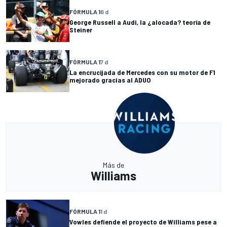
FÓRMULA 1
6 d
George Russell a Audi, la ¿alocada? teoría de
Steiner
FÓRMULA 1
7 d
La encrucijada de Mercedes con su motor de F1
mejorado gracias al ADUO
Más de
Williams
FÓRMULA 1
1 d
Vowles defiende el proyecto de Williams pese a