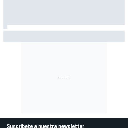
Así vivimos la Práctica de MotoGP en Silverstone (Gran
Bretaña), con Live Timing
Suscríbete a nuestra newsletter