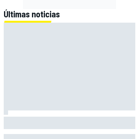
Últimas noticias
El CEO de Porsche confirma que el 718 eléctrico seguirá
adelante