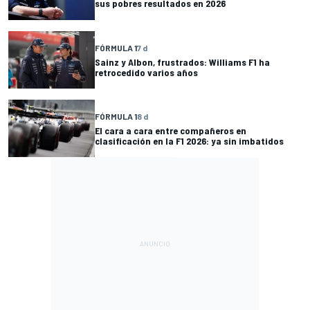
sus pobres resultados en 2026
FÓRMULA 1
7 d
Sainz y Albon, frustrados: Williams F1 ha
retrocedido varios años
FÓRMULA 1
8 d
El cara a cara entre compañeros en
clasificación en la F1 2026: ya sin imbatidos