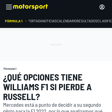
FÓRMULA 1
PORTADA
NOTICIAS
CALENDARIO
RESULTADOS
CLASIFI
Fórmula 1
¿QUÉ OPCIONES TIENE
WILLIAMS F1 SI PIERDE A
RUSSELL?
Mercedes está a punto de decidir a su segundo
piloto para la F1 2022, por lo que analizamos qué