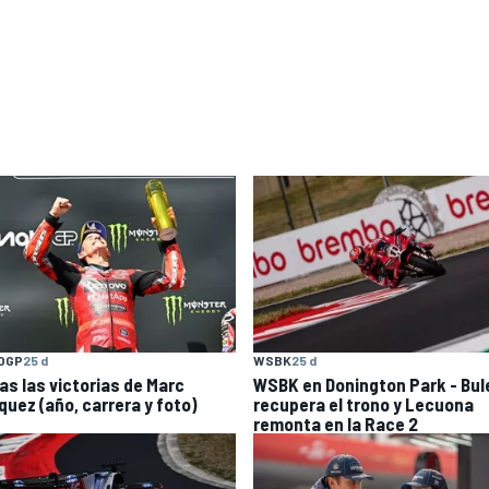
OGP
25 d
WSBK
25 d
as las victorias de Marc
WSBK en Donington Park - Bul
quez (año, carrera y foto)
recupera el trono y Lecuona
remonta en la Race 2