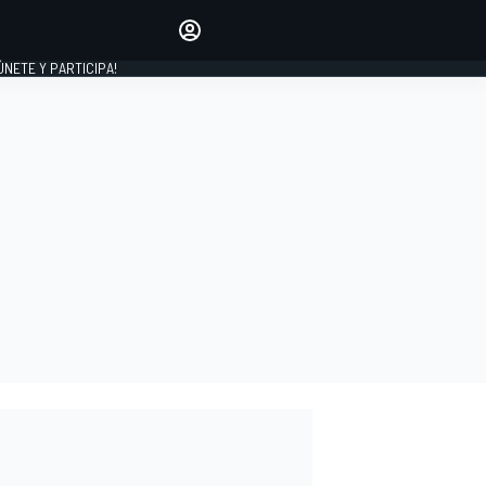
Haz que tu voz se escuche
comentando los artículos
 ÚNETE Y PARTICIPA!
INICIAR SESIÓN
EDICIÓN
ESPAÑA