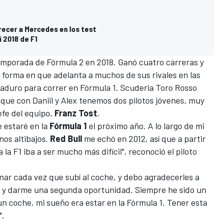
recer a Mercedes en los test
 2018 de F1
mporada de Fórmula 2 en 2018. Ganó cuatro carreras y
 forma en que adelanta a muchos de sus rivales en las
maduro para correr en Fórmula 1. Scuderia Toro Rosso
que con Daniil y Alex tenemos dos pilotos jóvenes, muy
efe del equipo,
Franz Tost
.
e estaré en la
Fórmula 1
el próximo año. A lo largo de mi
nos altibajos.
Red Bull
me echó en 2012, así que a partir
a F1 iba a ser mucho más difícil", reconoció el piloto
nar cada vez que subí al coche, y debo agradecerles a
mí y darme una segunda oportunidad. Siempre he sido un
un coche, mi sueño era estar en la Fórmula 1. Tener esta
".