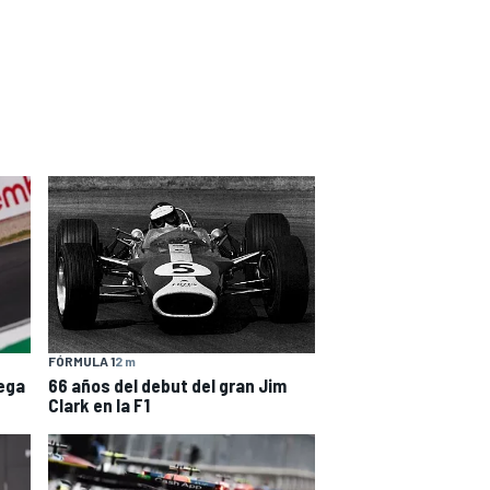
FÓRMULA 1
2 m
66 años del debut del gran Jim
ega
Clark en la F1