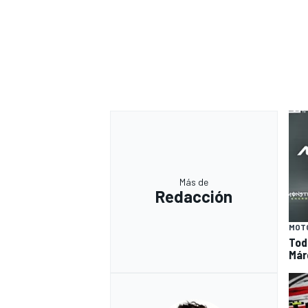
Más de
Redacción
MOT
Tod
Már