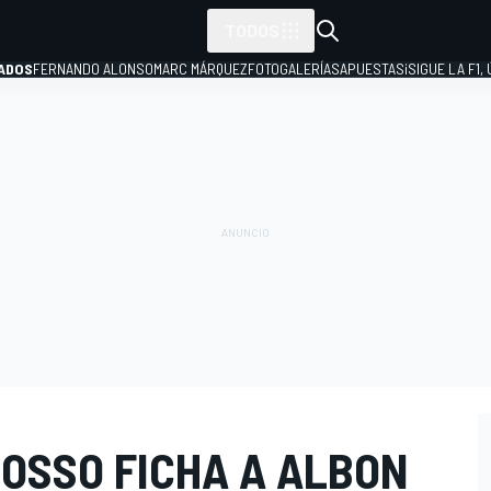
TODOS
ADOS
FERNANDO ALONSO
MARC MÁRQUEZ
FOTOGALERÍAS
APUESTAS
¡SIGUE LA F1,
P
ROSSO FICHA A ALBON