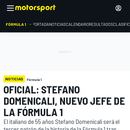
FÓRMULA 1
PORTADA
NOTICIAS
CALENDARIO
RESULTADOS
CLASIFI
NOTICIAS
Fórmula 1
OFICIAL: STEFANO
DOMENICALI, NUEVO JEFE DE
LA FÓRMULA 1
El italiano de 55 años Stefano Domenicali será el
tercer patrón de la historia de la Fórmula 1 tras