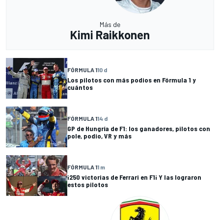
Más de
Kimi Raikkonen
FÓRMULA 1
10 d
Los pilotos con más podios en Fórmula 1 y
cuántos
FÓRMULA 1
14 d
GP de Hungría de F1: los ganadores, pilotos con
pole, podio, VR y más
FÓRMULA 1
1 m
¡250 victorias de Ferrari en F1¡ Y las lograron
estos pilotos