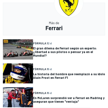
Más de
Ferrari
FÓRMULA 1
2 d
El gran dilema de Ferrari según un experto:
¿libertad a sus pilotos o pensar ya en el
Mundial?
FÓRMULA 1
5 d
La historia del hombre que reemplazó a su ídolo
Alain Prost en Ferrari F1
FÓRMULA 1
5 d
En McLaren sorprendió ver a Ferrari en Madring y
aseguran que tienen "ventaja"