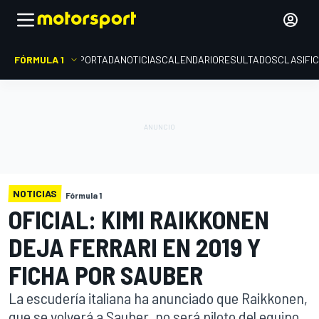
FÓRMULA 1
PORTADA
NOTICIAS
CALENDARIO
RESULTADOS
CLASIFI
NOTICIAS
Fórmula 1
OFICIAL: KIMI RAIKKONEN
DEJA FERRARI EN 2019 Y
FICHA POR SAUBER
La escudería italiana ha anunciado que Raikkonen,
que se volverá a Sauber, no será piloto del equipo