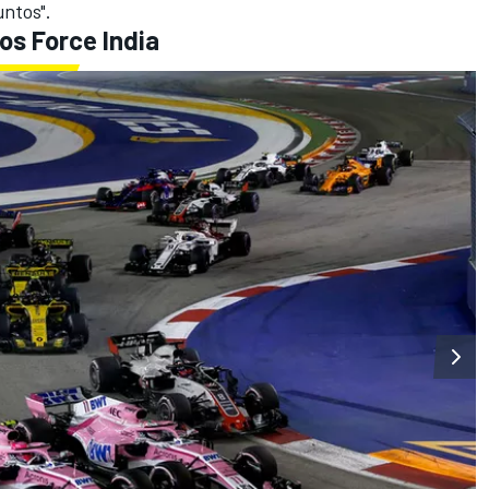
untos".
los Force India