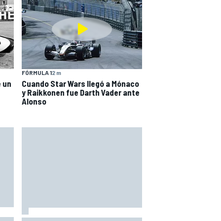
FÓRMULA 1
2 m
e un
Cuando Star Wars llegó a Mónaco
y Raikkonen fue Darth Vader ante
Alonso