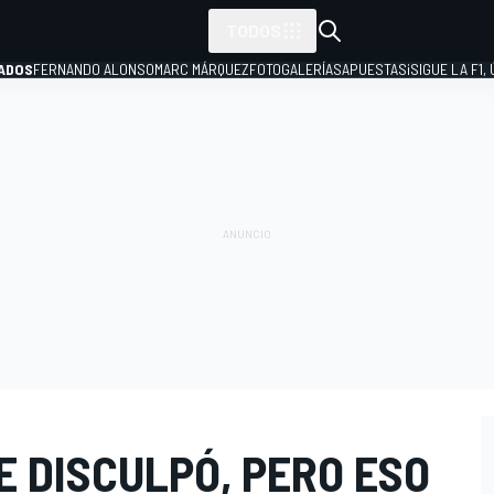
TODOS
ADOS
FERNANDO ALONSO
MARC MÁRQUEZ
FOTOGALERÍAS
APUESTAS
¡SIGUE LA F1,
P
E DISCULPÓ, PERO ESO