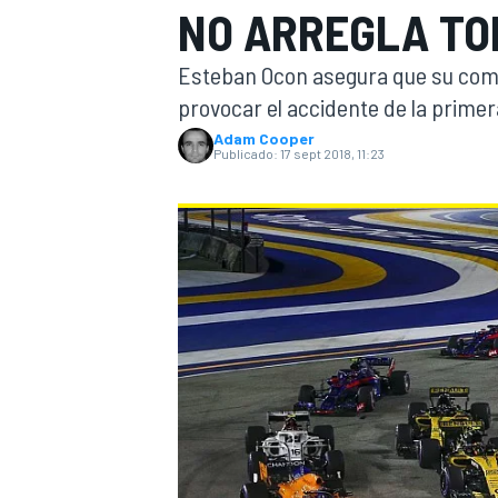
NO ARREGLA TO
INDYCAR
WRC
Esteban Ocon asegura que su comp
provocar el accidente de la primer
Adam Cooper
Publicado:
17 sept 2018, 11:23
WEC
FÓRMULA E