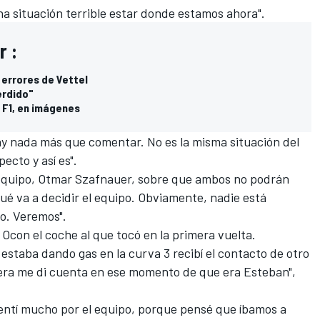
 una situación terrible estar donde estamos ahora".
r :
 errores de Vettel
erdido"
 F1, en imágenes
ay nada más que comentar. No es la misma situación del
ecto y así es".
equipo,
Otmar Szafnauer, sobre que ambos no podrán
qué va a decidir el equipo. Obviamente, nadie está
ro. Veremos".
a
Ocon
el coche al que tocó en la primera vuelta.
staba dando gas en la curva 3 recibí el contacto de otro
iera me di cuenta en ese momento de que era Esteban",
sentí mucho por el equipo, porque pensé que íbamos a