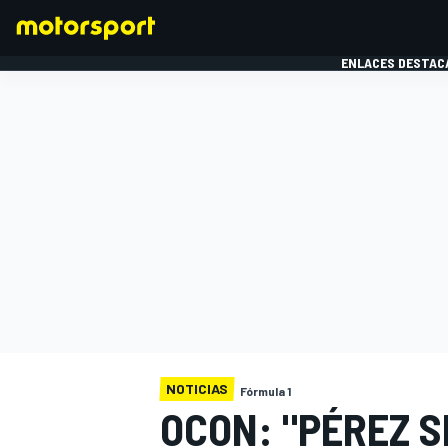
ENLACES DESTAC
FÓRMULA 1
MOTOG
NOTICIAS
Fórmula 1
OCON: "PÉREZ S