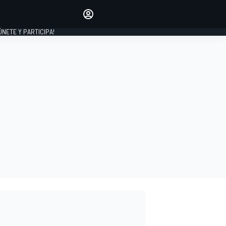
Haz que tu voz se escuche
comentando los artículos
 ÚNETE Y PARTICIPA!
INICIAR SESIÓN
EDICIÓN
ESPAÑA