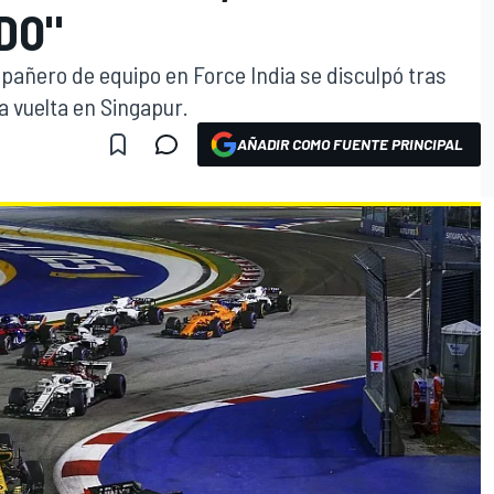
DO"
añero de equipo en Force India se disculpó tras
a vuelta en Singapur.
AÑADIR COMO FUENTE PRINCIPAL