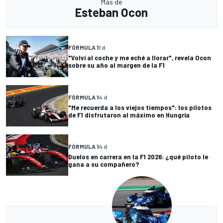
Más de
Esteban Ocon
FÓRMULA 1
1 d
"Volví al coche y me eché a llorar", revela Ocon
sobre su año al margen de la F1
FÓRMULA 1
4 d
"Me recuerda a los viejos tiempos": los pilotos
de F1 disfrutaron al máximo en Hungría
FÓRMULA 1
4 d
Duelos en carrera en la F1 2026: ¿qué piloto le
gana a su compañero?