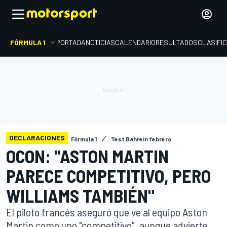
FÓRMULA 1
PORTADA
NOTICIAS
CALENDARIO
RESULTADOS
CLASIFI
DECLARACIONES
Fórmula 1
Test Bahrein febrero
OCON: "ASTON MARTIN
PARECE COMPETITIVO, PERO
WILLIAMS TAMBIÉN"
El piloto francés aseguró que ve al equipo Aston
Martin como uno "competitivo", aunque advierte