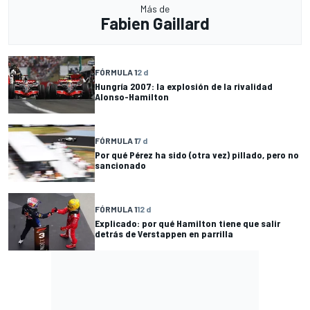
Más de
Fabien Gaillard
FÓRMULA 1
2 d
Hungría 2007: la explosión de la rivalidad
Alonso-Hamilton
FÓRMULA 1
7 d
Por qué Pérez ha sido (otra vez) pillado, pero no
sancionado
FÓRMULA 1
12 d
Explicado: por qué Hamilton tiene que salir
detrás de Verstappen en parrilla