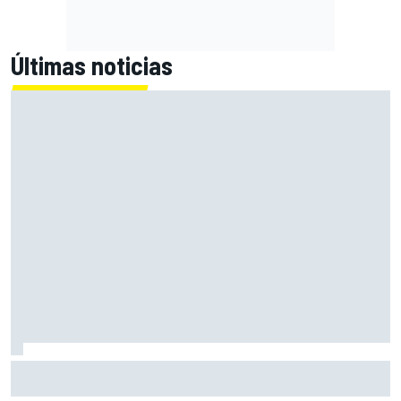
Últimas noticias
Alex Márquez lidera el FP1 del GP de Gran Bretaña de
MotoGP