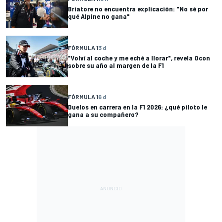
Briatore no encuentra explicación: "No sé por
qué Alpine no gana"
FÓRMULA 1
3 d
"Volví al coche y me eché a llorar", revela Ocon
sobre su año al margen de la F1
FÓRMULA 1
6 d
Duelos en carrera en la F1 2026: ¿qué piloto le
gana a su compañero?