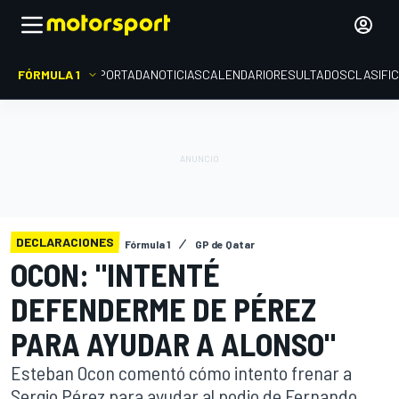
FÓRMULA 1
PORTADA
NOTICIAS
CALENDARIO
RESULTADOS
CLASIFI
DECLARACIONES
Fórmula 1
GP de Qatar
OCON: "INTENTÉ
DEFENDERME DE PÉREZ
PARA AYUDAR A ALONSO"
Esteban Ocon comentó cómo intento frenar a
Sergio Pérez para ayudar al podio de Fernando