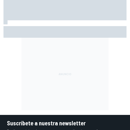
Häkkinen avisa a McLaren de que fichar a Verstappen sería
un error
Suscríbete a nuestra newsletter