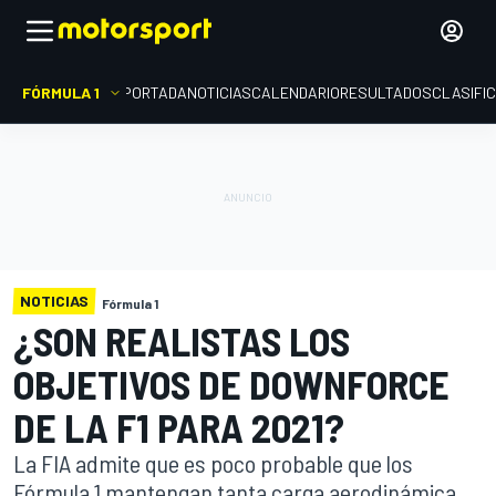
FÓRMULA 1
PORTADA
NOTICIAS
CALENDARIO
RESULTADOS
CLASIFI
NOTICIAS
Fórmula 1
¿SON REALISTAS LOS
OBJETIVOS DE DOWNFORCE
DE LA F1 PARA 2021?
La FIA admite que es poco probable que los
Fórmula 1 mantengan tanta carga aerodinámica