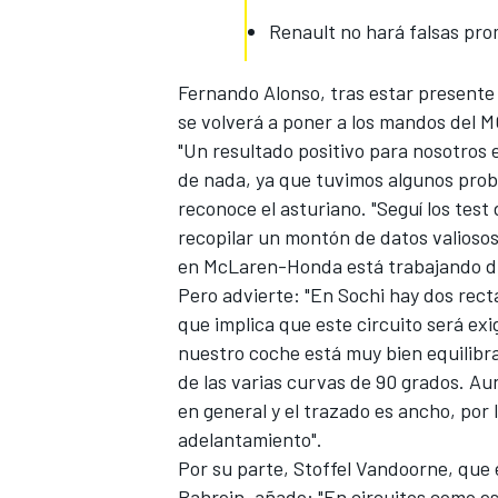
Renault no hará falsas pro
Fernando Alonso,
tras estar presente
se volverá a poner a los mandos del M
"Un resultado positivo para nosotros
de nada, ya que tuvimos algunos probl
reconoce el asturiano. "Seguí los tes
recopilar un montón de datos valioso
en McLaren-Honda está trabajando dur
Pero advierte: "En Sochi hay dos rect
que implica que este circuito será ex
nuestro coche está muy bien equilibr
de las varias curvas de 90 grados. A
en general y el trazado es ancho, por
adelantamiento".
Por su parte, Stoffel Vandoorne,
que 
Bahrein, añade: "En circuitos como e