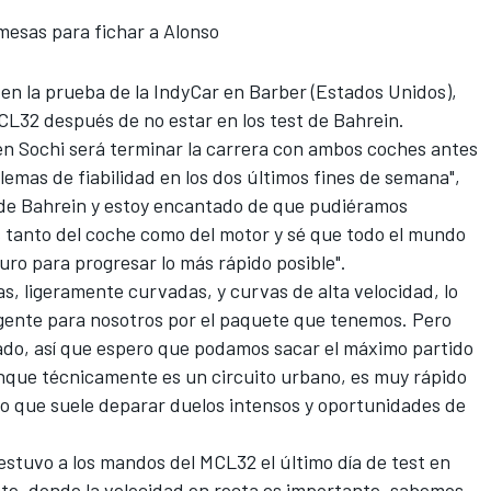
mesas para fichar a Alonso
 en la prueba de la IndyCar en Barber
(Estados Unidos),
CL32 después de no estar en los test de Bahrein.
 en Sochi será terminar la carrera con ambos coches antes
emas de fiabilidad en los dos últimos fines de semana",
t de Bahrein y estoy encantado de que pudiéramos
s tanto del coche como del motor y sé que todo el mundo
o para progresar lo más rápido posible".
as, ligeramente curvadas, y curvas de alta velocidad, lo
igente para nosotros por el paquete que tenemos. Pero
ado, así que espero que podamos sacar el máximo partido
unque técnicamente es un circuito urbano, es muy rápido
 lo que suele deparar duelos intensos y oportunidades de
estuvo a los mandos del MCL32
el último día de test en
ste, donde la velocidad en recta es importante, sabemos