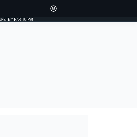
Haz que tu voz se escuche
comentando los artículos
 ÚNETE Y PARTICIPA!
INICIAR SESIÓN
EDICIÓN
ESPAÑA