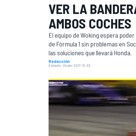
VER LA BANDER
INDYCAR
WRC
AMBOS COCHES
El equipo de Woking espera poder 
de Fórmula 1 sin problemas en Soc
las soluciones que llevará Honda.
Redacción
Editado:
24 abr 2017, 15:53
WEC
FÓRMULA E