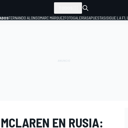
TODOS
ADOS
FERNANDO ALONSO
MARC MÁRQUEZ
FOTOGALERÍAS
APUESTAS
¡SIGUE LA F1,
P
 MCLAREN EN RUSIA: