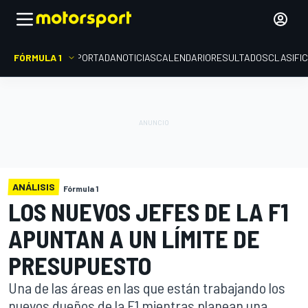
FÓRMULA 1
PORTADA
NOTICIAS
CALENDARIO
RESULTADOS
CLASIFI
ANÁLISIS
Fórmula 1
LOS NUEVOS JEFES DE LA F1
APUNTAN A UN LÍMITE DE
PRESUPUESTO
Una de las áreas en las que están trabajando los
nuevos dueños de la F1 mientras planean una