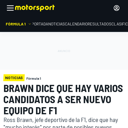
FÓRMULA 1
PORTADA
NOTICIAS
CALENDARIO
RESULTADOS
CLASIFI
NOTICIAS
Fórmula 1
BRAWN DICE QUE HAY VARIOS
CANDIDATOS A SER NUEVO
EQUIPO DE F1
Ross Brawn, jefe deportivo de la F1, dice que hay
"mucho interés" por parte de posibles nuevos