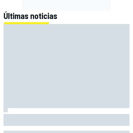
Últimas noticias
Fittipaldi explica por qué el duelo entre Antonelli y Russell
es bueno para la F1