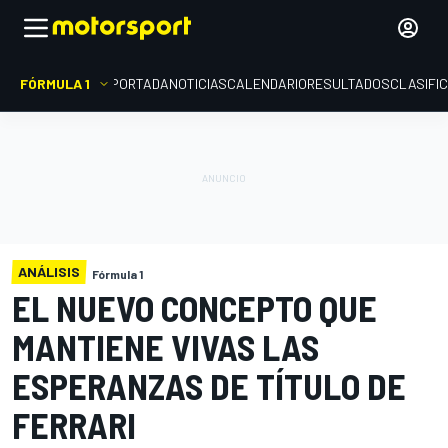
FÓRMULA 1
PORTADA
NOTICIAS
CALENDARIO
RESULTADOS
CLASIFI
ANÁLISIS
Fórmula 1
EL NUEVO CONCEPTO QUE
MANTIENE VIVAS LAS
ESPERANZAS DE TÍTULO DE
FERRARI