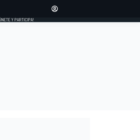
Haz que tu voz se escuche
comentando los artículos
 ÚNETE Y PARTICIPA!
INICIAR SESIÓN
EDICIÓN
ESPAÑA