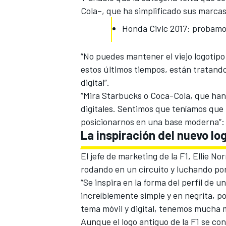
Cola–, que ha simplificado sus marcas 
Honda Civic 2017: probamos
“No puedes mantener el viejo logotip
estos últimos tiempos, están tratando
digital”.
“Mira Starbucks o Coca-Cola, que han
digitales. Sentimos que teníamos que 
posicionarnos en una base moderna”
La inspiración del nuevo log
MÁS CATEGORÍAS
El
jefe de marketing de la F1
, Ellie No
rodando en un circuito y luchando por
“Se inspira en la forma del perfil de
increíblemente simple y en negrita, po
tema móvil y digital, tenemos mucha má
Aunque el
logo antiguo de la F1
se con