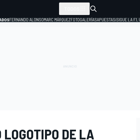
TODOS
ADOS
FERNANDO ALONSO
MARC MÁRQUEZ
FOTOGALERÍAS
APUESTAS
¡SIGUE LA F1,
P
O LOGOTIPO DE LA