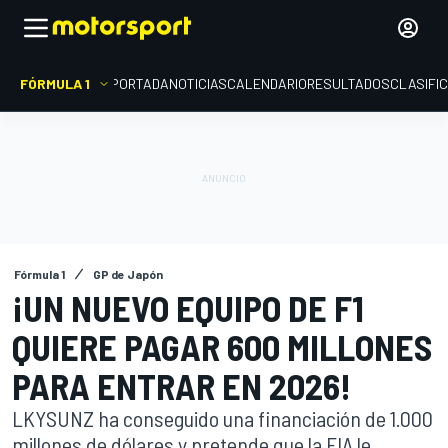
FÓRMULA 1
PORTADA
NOTICIAS
CALENDARIO
RESULTADOS
CLASIFI
Fórmula 1
GP de Japón
¡UN NUEVO EQUIPO DE F1
QUIERE PAGAR 600 MILLONES
PARA ENTRAR EN 2026!
LKYSUNZ ha conseguido una financiación de 1.000
millones de dólares y pretende que la FIA le