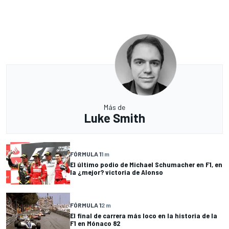
Más de
Luke Smith
FÓRMULA 1
1 m
El último podio de Michael Schumacher en F1, en
la ¿mejor? victoria de Alonso
FÓRMULA 1
2 m
El final de carrera más loco en la historia de la
F1 en Mónaco 82