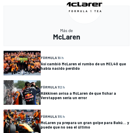
Más de
McLaren
FÓRMULA 1
9 h
Así cambió McLaren el rumbo de un MCL40 que
había nacido perdido
FÓRMULA 1
12 h
Häkkinen avisa a McLaren de que fichar a
Verstappen sería un error
FÓRMULA 1
15 h
McLaren ya prepara un gran golpe para Bakú... y
puede que no sea el último