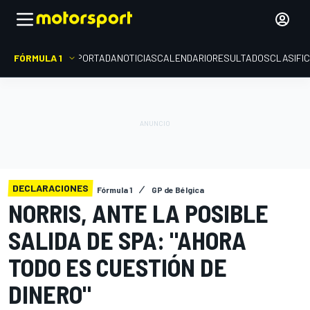
FÓRMULA 1
PORTADA
NOTICIAS
CALENDARIO
RESULTADOS
CLASIFI
DECLARACIONES
Fórmula 1
GP de Bélgica
NORRIS, ANTE LA POSIBLE
SALIDA DE SPA: "AHORA
TODO ES CUESTIÓN DE
DINERO"