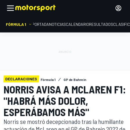
FÓRMULA 1
PORTADA
NOTICIAS
CALENDARIO
RESULTADOS
CLASIFI
DECLARACIONES
Fórmula 1
GP de Bahrein
NORRIS AVISA A MCLAREN F1:
"HABRÁ MÁS DOLOR,
ESPERÁBAMOS MÁS"
Norris se mostró decepcionado tras la humillante
actuación de McLaren en el GP de Bahrein 2022 de