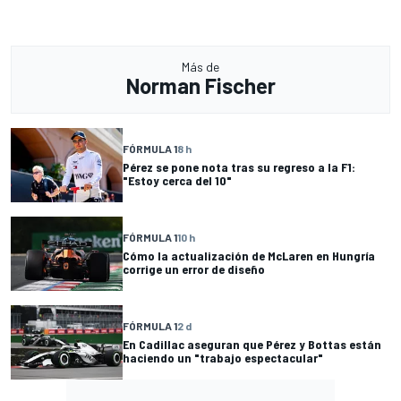
Más de
Norman Fischer
FÓRMULA 1
8 h
Pérez se pone nota tras su regreso a la F1:
"Estoy cerca del 10"
FÓRMULA 1
10 h
Cómo la actualización de McLaren en Hungría
corrige un error de diseño
FÓRMULA 1
2 d
En Cadillac aseguran que Pérez y Bottas están
haciendo un "trabajo espectacular"