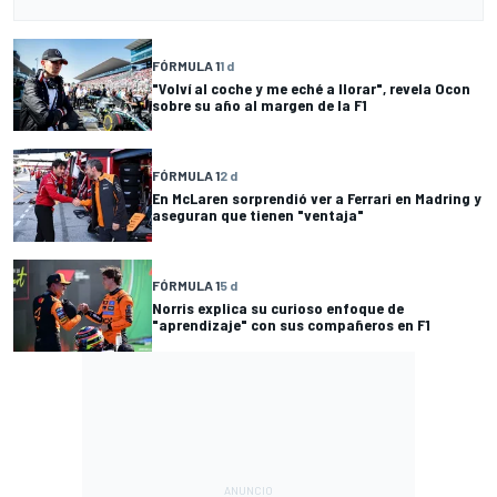
FÓRMULA 1
1 d
"Volví al coche y me eché a llorar", revela Ocon
sobre su año al margen de la F1
FÓRMULA 1
2 d
En McLaren sorprendió ver a Ferrari en Madring y
aseguran que tienen "ventaja"
FÓRMULA 1
5 d
Norris explica su curioso enfoque de
"aprendizaje" con sus compañeros en F1