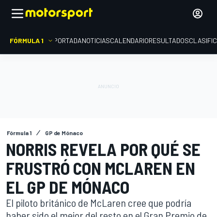
FÓRMULA 1
PORTADA
NOTICIAS
CALENDARIO
RESULTADOS
CLASIFI
Fórmula 1
GP de Mónaco
NORRIS REVELA POR QUÉ SE
FRUSTRÓ CON MCLAREN EN
EL GP DE MÓNACO
El piloto británico de McLaren cree que podría
haber sido el mejor del resto en el Gran Premio de