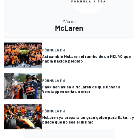
Más de
McLaren
FÓRMULA 1
1 d
Así cambió McLaren el rumbo de un MCL40 que
había nacido perdido
FÓRMULA 1
1 d
Häkkinen avisa a McLaren de que fichar a
Verstappen sería un error
FÓRMULA 1
1 d
McLaren ya prepara un gran golpe para Bakú... y
puede que no sea el último