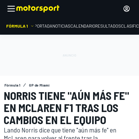
FÓRMULA 1
PORTADA
NOTICIAS
CALENDARIO
RESULTADOS
CLASIFI
Fórmula 1
GP de Miami
NORRIS TIENE "AÚN MÁS FE"
EN MCLAREN F1 TRAS LOS
CAMBIOS EN EL EQUIPO
Lando Norris dice que tiene "aún más fe" en
McLaren para volver al frente tras la