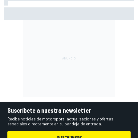
Mercedes revela su estrategia con las mejoras para lo que
queda de 2026
Suscríbete a nuestra newsletter
Recibe noticias de motorsport, actualizaciones y ofertas
especiales directamente en tu bandeja de entrada.
SUSCRIBIRSE