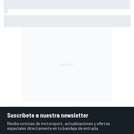
Ogura: "No estaba seguro de poder acabar la carrera por la
degradación"
Suscríbete a nuestra newsletter
Recibe noticias de motorsport, actualizaciones y ofertas
especiales directamente en tu bandeja de entrada.