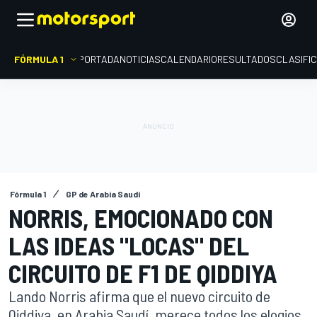
FÓRMULA 1
PORTADA
NOTICIAS
CALENDARIO
RESULTADOS
CLASIFI
Fórmula 1
GP de Arabia Saudí
NORRIS, EMOCIONADO CON
LAS IDEAS "LOCAS" DEL
CIRCUITO DE F1 DE QIDDIYA
Lando Norris afirma que el nuevo circuito de
Qiddiya, en Arabia Saudí, merece todos los elogios