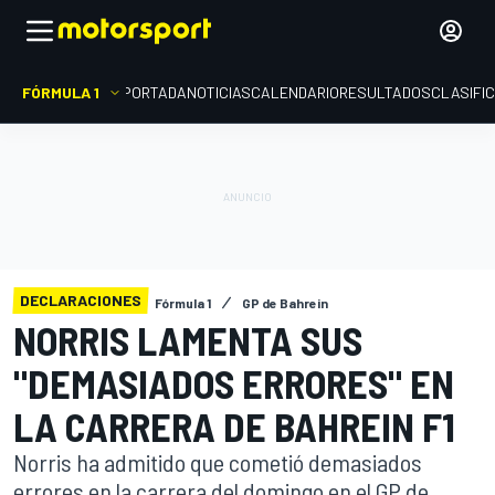
FÓRMULA 1
PORTADA
NOTICIAS
CALENDARIO
RESULTADOS
CLASIFI
DECLARACIONES
Fórmula 1
GP de Bahrein
NORRIS LAMENTA SUS
"DEMASIADOS ERRORES" EN
LA CARRERA DE BAHREIN F1
Norris ha admitido que cometió demasiados
errores en la carrera del domingo en el GP de