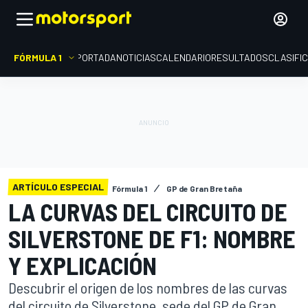
FÓRMULA 1
PORTADA
NOTICIAS
CALENDARIO
RESULTADOS
CLASIFI
ARTÍCULO ESPECIAL
Fórmula 1
GP de Gran Bretaña
LA CURVAS DEL CIRCUITO DE
SILVERSTONE DE F1: NOMBRE
Y EXPLICACIÓN
Descubrir el origen de los nombres de las curvas
del circuito de Silverstone, sede del GP de Gran