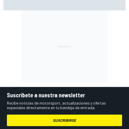
A qué hora es el viernes de MotoGP en Silverstone (FP1 y
Práctica) y cómo verlo
Suscríbete a nuestra newsletter
Recibe noticias de motorsport, actualizaciones y ofertas
especiales directamente en tu bandeja de entrada.
SUSCRIBIRSE