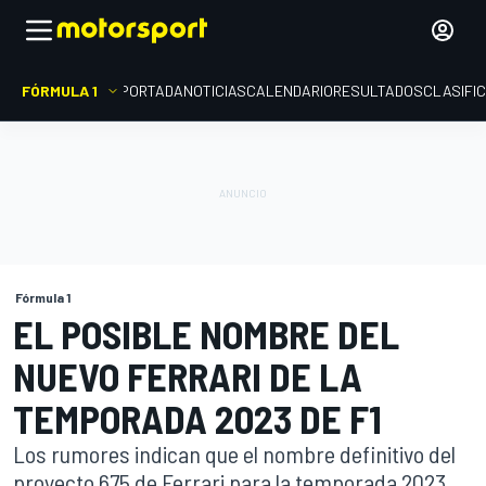
FÓRMULA 1
PORTADA
NOTICIAS
CALENDARIO
RESULTADOS
CLASIFI
Fórmula 1
EL POSIBLE NOMBRE DEL
NUEVO FERRARI DE LA
TEMPORADA 2023 DE F1
Los rumores indican que el nombre definitivo del
proyecto 675 de Ferrari para la temporada 2023