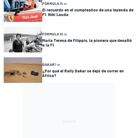
FÓRMULA 1
5 m
El recuerdo en el cumpleaños de una leyenda de
F1: Niki Lauda
FÓRMULA 1
6 m
Maria Teresa de Filippis, la pionera que desafió
a la F1
DAKAR
7 m
¿Por qué el Rally Dakar se dejó de correr en
África?