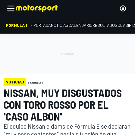
FÓRMULA 1
PORTADA
NOTICIAS
CALENDARIO
RESULTADOS
CLASIFI
NOTICIAS
Fórmula 1
NISSAN, MUY DISGUSTADOS
CON TORO ROSSO POR EL
'CASO ALBON'
El equipo Nissan e.dams de Fórmula E se declaran
"muy poco contentos" por la situación de que