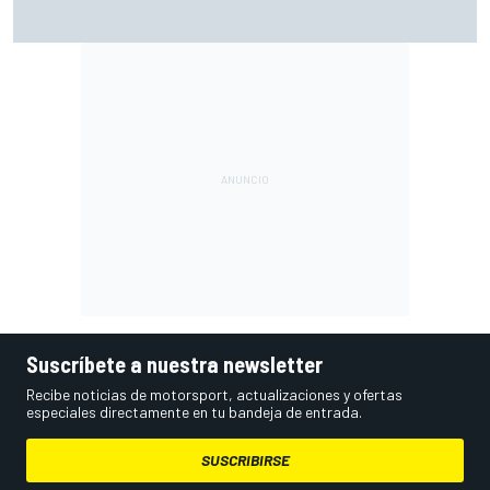
Ogura: "No estaba seguro de poder acabar la carrera por la
degradación"
Suscríbete a nuestra newsletter
Recibe noticias de motorsport, actualizaciones y ofertas
especiales directamente en tu bandeja de entrada.
SUSCRIBIRSE